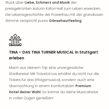
Sch
Stück über
Liebe, Schmerz und Musik
der
und
preisgekrönten Autorin Katori Hall zum Leben erwecken.
das
Die Lebensgeschichte der Powerfrau mit der grandiosen
Biest
Stimme verspricht pures
Gänsehautfeeling
.
Wie
Mari
Ther
Sta
Ente
Das
TINA – DAS TINA TURNER MUSICAL in Stuttgart
Pha
erleben
der
Ope
Mach aus deinem Trip eine unvergessliche
Köln
Städtereise: Mit Travelcircus erhältst du nicht nur die
Tan
Tickets für das Erfolgsmusical, sondern auch eine
der
Übernachtung in einem komfortablen
Premium
Vam
alle
Hotel deiner Wahl
. So kannst du deine Musicalreise
Ang
in vollen Zügen genießen!
Sho
&