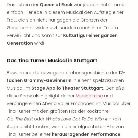
Das Leben der
Queen of Rock
war jedoch nicht immer
noc
meh
einfach – erlebe in diesem Musical den Aufstieg einer
Frei
Frau, die sich nicht nur gegen die Grenzen der
Frei
Gesellschaft widersetzt, sondern auch ihren Traum
Eur
verwirklicht und somit zur
Kulturfigur einer ganzen
Frei
Generation
wird!
Deu
Frei
Nied
Das Tina Turner Musical in Stuttgart
Frei
Bewundere die bewegende Lebensgeschichte der
12-
Öste
Frei
fachen Grammy-Gewinnerin
in einem spektakulären
Fran
Musical im
Stage Apollo Theater Stuttgart
. Genieße
Musi
diese Show als Highlight deiner
Musicalreise
und
&
verbringe einen Abend voller Emotionen im Musical über
Sho
Tina Turner mit den größten Hits der Rockröhre!
Musi
Ob
The Best
oder
What’s Love Got To Do With It
– kein
Starl
Auge bleibt trocken, wenn die erfolgreichsten Hits von
Expr
Moul
Tina Turner bei einer
herausragenden Performance