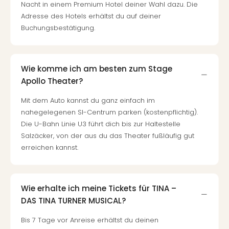
Nacht in einem Premium Hotel deiner Wahl dazu. Die
Mer
Adresse des Hotels erhältst du auf deiner
Ben
Buchungsbestätigung.
Mus
Stut
Pors
Mus
Wie komme ich am besten zum Stage
Auto
Apollo Theater?
Wolf
BM
Mit dem Auto kannst du ganz einfach im
Mus
nahegelegenen SI-Centrum parken (kostenpflichtig).
in
Die U-Bahn Linie U3 führt dich bis zur Haltestelle
Mün
Salzäcker, von der aus du das Theater fußläufig gut
Barb
erreichen kannst.
Mus
Tec
Spey
alle
Wie erhalte ich meine Tickets für TINA –
Ang
DAS TINA TURNER MUSICAL?
Auss
Bis 7 Tage vor Anreise erhältst du deinen
Ga