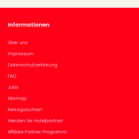
Even
at
War
Informationen
Bros.
Stud
Tour
Über uns
Lon
Impressum
–
The
Datenschutzerklärung
Mak
of
FAQ
Harr
Jobs
Pott
Form
Sitemap
1
Die
Reisegutschein
Auss
Werden Sie Hotelpartner!
Imme
Auss
Affiliate Partner Programm
alle