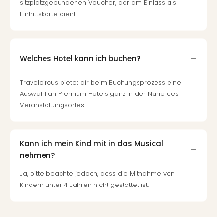
Of
sitzplatzgebundenen Voucher, der am Einlass als
Thro
Eintrittskarte dient.
Stud
Tour
Swar
Krist
Welches Hotel kann ich buchen?
Mini
Wun
Travelcircus bietet dir beim Buchungsprozess eine
Ham
Auswahl an Premium Hotels ganz in der Nähe des
War
Veranstaltungsortes.
Bros.
Stud
Tour
Lon
Kann ich mein Kind mit in das Musical
–
nehmen?
The
Mak
Ja, bitte beachte jedoch, dass die Mitnahme von
of
Kindern unter 4 Jahren nicht gestattet ist.
Harr
Pott
An