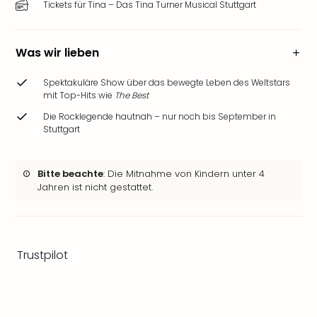
Tickets für Tina – Das Tina Turner Musical Stuttgart
Ang
Wass
Trop
Was wir lieben
Isla
The
Spektakuläre Show über das bewegte Leben des Weltstars
Erdi
mit Top-Hits wie
The Best
Rula
Bad
Die Rocklegende hautnah – nur noch bis September in
Stuttgart
Sch
aqu
The
Bitte beachte
: Die Mitnahme von Kindern unter 4
Sins
Jahren ist nicht gestattet.
alle
Ang
Zoo
&
Trustpilot
Safa
Erle
Zoo
Han