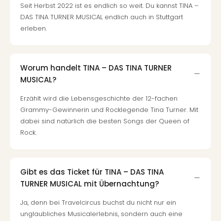
Fest
Seit Herbst 2022 ist es endlich so weit. Du kannst TINA –
Stör
DAS TINA TURNER MUSICAL endlich auch in Stuttgart
Fest
erleben.
Mus
Fuld
Are
di
Worum handelt TINA – DAS TINA TURNER
Ver
MUSICAL?
alle
Ang
Erzählt wird die Lebensgeschichte der 12-fachen
Musi
Grammy-Gewinnerin und Rocklegende Tina Turner. Mit
Musi
dabei sind natürlich die besten Songs der Queen of
Ham
Rock.
alle
Ang
Kultu
Gibt es das Ticket für TINA – DAS TINA
&
TURNER MUSICAL mit Übernachtung?
Spor
Mus
Ja, denn bei Travelcircus buchst du nicht nur ein
Tec
unglaubliches Musicalerlebnis, sondern auch eine
Sins