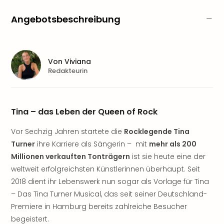
Sere
Park
Angebotsbeschreibung
Allw
Müns
Zoo
Leip
Von
Viviana
Safa
Redakteurin
Beek
Ber
ZOO
Tina – das Leben der Queen of Rock
Erle
Gels
Vor Sechzig Jahren startete die
Rocklegende Tina
Welt
Turner
ihre Karriere als Sängerin – mit
mehr als 200
Wal
Nau
Millionen verkauften Tonträgern
ist sie heute eine der
Aqu
weltweit erfolgreichsten Künstlerinnen überhaupt. Seit
Zool
2018 dient ihr Lebenswerk nun sogar als Vorlage für Tina
Gar
– Das Tina Turner Musical, das seit seiner Deutschland-
Berli
Premiere in Hamburg bereits zahlreiche Besucher
alle
begeistert.
Ang