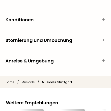
Thea
ABB
Voy
Konditionen
in
Lon
Harr
Pott
Stornierung und Umbuchung
Thea
Lon
GOP
Vari
Anreise & Umgebung
Thea
Frie
Pala
Berli
/
/
Home
Musicals
Musicals Stuttgart
Fest
Neu
Fest
Bad
Weitere Empfehlungen
Bad