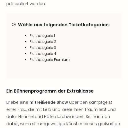
Rou
präsentiert werden.
Das
Musi
Köni
Wähle aus folgenden Ticketkategorien:
der
Löw
Preiskategorie 1
Die
Preiskategorie 2
Eisk
Preiskategorie 3
Tarz
Preiskategorie 4
MJ
Preiskategorie Premium
–
Das
Mich
Jac
Ein Bühnenprogramm der Extraklasse
Musi
Der
Erlebe eine
mitreißende Show
über den Kampfgeist
Teuf
einer Frau, die mit Leib und Seele ihren Traum lebt und
träg
Pra
dafür Himmel und Hölle durchwandert. Sei hautnah
Die
dabei, wenn stimmgewaltige Künstler dieses großartige