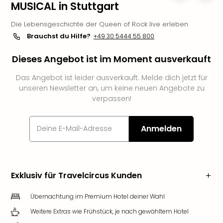
MUSICAL in Stuttgart
Slag
Eftel
Die Lebensgeschichte der Queen of Rock live erleben
LEG
Brauchst du Hilfe?
+49 30 5444 55 800
Deu
Parc
Dieses Angebot ist im Moment ausverkauft
Astér
Rast
Das Angebot ist leider ausverkauft. Melde dich jetzt für
Lan
unseren Newsletter an, um keine neuen Angebote zu
Baye
verpassen!
Park
Plop
Anmelden
Deu
(eh
Holi
Park
Tivol
Exklusiv für Travelcircus Kunden
Kop
Futu
Übernachtung im Premium Hotel deiner Wahl
Bela
Weitere Extras wie Frühstück, je nach gewähltem Hotel
alle