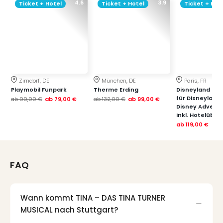
4.6
3.9
Qua
Ticket + Hotel
Ticket + Hotel
Ticket + Hot
Com
Club
Pret
Wo
alle
Ang
TV
Zirndorf, DE
München, DE
Paris, FR
Playmobil Funpark
Therme Erding
Disneyland Paris
Sho
für Disneyland
ab
99,00 €
ab
79,00 €
ab
132,00 €
ab
99,00 €
ZDF
Disney Advent
Fern
inkl. Hotelübe
in
ab
119,00 €
Main
Stef
Raa
FAQ
Sho
alle
Ang
Wann kommt TINA – DAS TINA TURNER
Fest
MUSICAL nach Stuttgart?
Dom