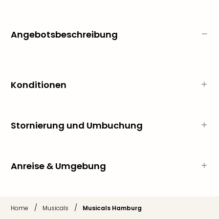
Ang
Wass
Trop
Angebotsbeschreibung
Isla
The
Erdi
Rula
Bad
Konditionen
Sch
aqu
The
Sins
Stornierung und Umbuchung
alle
Ang
Zoo
Anreise & Umgebung
&
Safa
Erle
Zoo
/
/
Home
Musicals
Musicals Hamburg
Han