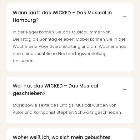
Rou
Das
Wann läuft das WICKED – Das Musical in
Musi
Hamburg?
Köni
der
In der Regel können Sie das Musical immer von
Löw
Dienstag bis Sonntag erleben. Dabei können Sie in der
Die
Woche eine Abendveranstaltung und am Wochenende
Eisk
noch eine zusätzliche Nachmittagsvorstellung
Tarz
besuchen.
MJ
–
Das
Mich
Wer hat das WICKED – Das Musical
Jac
geschrieben?
Musi
Musik sowie Texte des Erfolgs-Musical wurden von
Der
Autor und Komponist Stephen Schwartz geschrieben.
Teuf
träg
Pra
Die
Woher weiß ich, wo sich mein gebuchtes