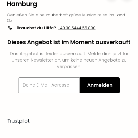
Hamburg
Slag
Eftel
Genießen Sie eine zauberhaft grüne Musicalreise ins Land
LEG
Oz
Deu
Brauchst du Hilfe?
+49 30 5444 55 800
Parc
Astér
Dieses Angebot ist im Moment ausverkauft
Rast
Lan
Das Angebot ist leider ausverkauft. Melde dich jetzt für
unseren Newsletter an, um keine neuen Angebote zu
Baye
verpassen!
Park
Plop
Deu
Anmelden
(eh
Holi
Park
Tivol
Kop
Trustpilot
Futu
Bela
alle