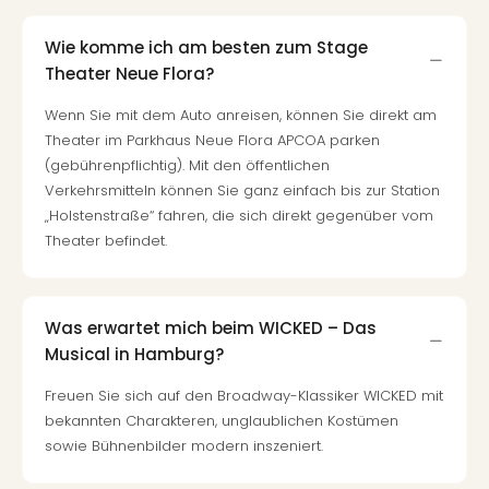
noc
meh
Wie komme ich am besten zum Stage
Frei
Theater Neue Flora?
Frei
Eur
Wenn Sie mit dem Auto anreisen, können Sie direkt am
Frei
Theater im Parkhaus Neue Flora APCOA parken
Deu
(gebührenpflichtig). Mit den öffentlichen
Frei
Verkehrsmitteln können Sie ganz einfach bis zur Station
Nied
„Holstenstraße“ fahren, die sich direkt gegenüber vom
Frei
Theater befindet.
Öste
Frei
Fran
Was erwartet mich beim WICKED – Das
Musi
Musical in Hamburg?
&
Sho
Freuen Sie sich auf den Broadway-Klassiker WICKED mit
Musi
bekannten Charakteren, unglaublichen Kostümen
Starl
sowie Bühnenbilder modern inszeniert.
Expr
Moul