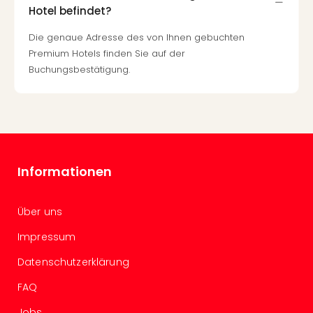
Sch
Hotel befindet?
und
das
Die genaue Adresse des von Ihnen gebuchten
Biest
Premium Hotels finden Sie auf der
Wie
Buchungsbestätigung.
Mari
Ther
Sta
Ente
Das
Pha
Informationen
der
Ope
Köln
Über uns
Tan
der
Impressum
Vam
Datenschutzerklärung
alle
Ang
FAQ
Sho
&
Jobs