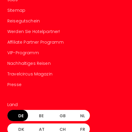
Thea
Sitemap
ABB
Voy
Reisegutschein
in
Lon
Werden Sie Hotelpartner!
Harr
Affiliate Partner Programm
Pott
Thea
VIP-Programm
Lon
GOP
Nachhaltiges Reisen
Vari
Travelcircus Magazin
Thea
Frie
Presse
Pala
Berli
Fest
Land
Neu
Fest
DE
BE
GB
NL
Bad
Bad
DK
AT
CH
FR