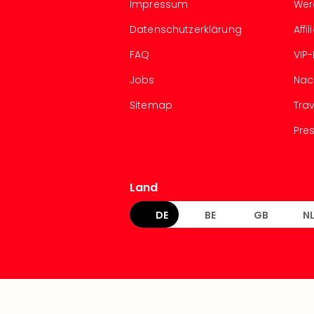
Impressum
Wer
Datenschutzerklärung
Aff
FAQ
VIP
Jobs
Nac
Sitemap
Tra
Pre
Land
DE
BE
GB
N