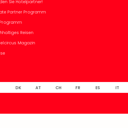
den Sie Hotelpartner!
iliate Partner Programm
-Programm
hhaltiges Reisen
velcircus Magazin
sse
L
DK
AT
CH
FR
ES
IT