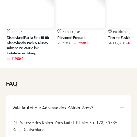
Paris, FR
Zirndorf, DE
Euskirchen, DE
Disneyland Paris: Eintritt für
Playmobil Funpark
Therme Euskirche
Disneyland® Park & Disney
ab
99,00 €
ab
79,00 €
ab
115,00 €
ab
79,0
Adventure World inkl.
Hotelübernachtung
ab
119,00 €
FAQ
Wie lautet die Adresse des Kölner Zoos?
Die Adresse des Kölner Zoos lautet: Riehler Str. 173, 50735
Köln, Deutschland