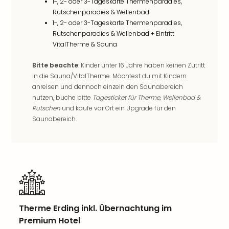
1-, 2- oder 3-Tageskarte Thermenparadies,
Qua
Rutschenparadies & Wellenbad
Com
1-, 2- oder 3-Tageskarte Thermenparadies,
Club
Rutschenparadies & Wellenbad + Eintritt
Pret
VitalTherme & Sauna
Wo
alle
Bitte beachte
: Kinder unter 16 Jahre haben keinen Zutritt
Ang
in die Sauna/VitalTherme. Möchtest du mit Kindern
TV
anreisen und dennoch einzeln den Saunabereich
Sho
nutzen, buche bitte
Tagesticket für Therme, Wellenbad &
ZDF
Rutschen
und kaufe vor Ort ein Upgrade für den
Fern
Saunabereich.
in
Main
Stef
Raa
Sho
alle
Ang
Fest
Therme Erding inkl. Übernachtung im
Dom
Premium Hotel