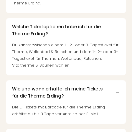
Therme Erding.
in
Köln
Konz
in
Welche Ticketoptionen habe ich für die
Düss
Therme Erding?
Well
Well
Du kannst zwischen einem 1-, 2- oder 3-Tagesticket für
Deu
Therme, Wellenbad & Rutschen und dem 1-, 2- oder 3-
Allg
Tagesticket für Thermen, Wellenbad, Rutschen,
Baye
Vitaltherme & Saunen wählen.
Wal
Baye
Bod
Wie und wann erhalte ich meine Tickets
Harz
Nor
für die Therme Erding?
NRW
Die E-Tickets mit Barcode für die Therme Erding
Ost
erhältst du bis 3 Tage vor Anreise per E-Mail.
Sch
alle
Ang