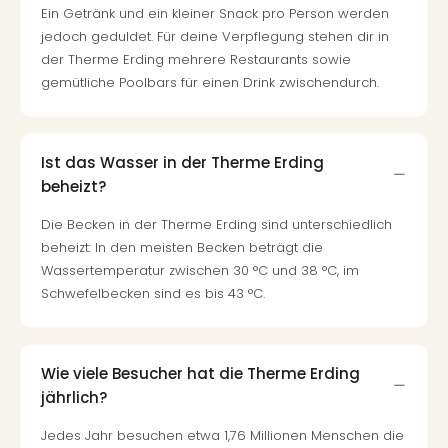
Con
Ein Getränk und ein kleiner Snack pro Person werden
Schl
jedoch geduldet. Für deine Verpflegung stehen dir in
Sch
der Therme Erding mehrere Restaurants sowie
Konz
gemütliche Poolbars für einen Drink zwischendurch.
alle
Ang
Fest
Glüc
Ist das Wasser in der Therme Erding
Insel
beheizt?
Mer
Lun
Die Becken in der Therme Erding sind unterschiedlich
Black
beheizt: In den meisten Becken beträgt die
Festi
Wassertemperatur zwischen 30 °C und 38 °C, im
Nibiri
Schwefelbecken sind es bis 43 °C.
Festi
Ikar
Festi
Wie viele Besucher hat die Therme Erding
alle
jährlich?
Ang
Loca
Jedes Jahr besuchen etwa 1,76 Millionen Menschen die
Konz