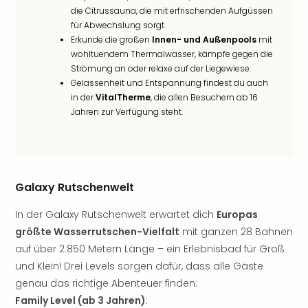
Rou
die Citrussauna, die mit erfrischenden Aufgüssen
Das
für Abwechslung sorgt.
Musi
Erkunde die großen
Innen- und Außenpools
mit
Köni
wohltuendem Thermalwasser, kämpfe gegen die
der
Strömung an oder relaxe auf der Liegewiese.
Löw
Gelassenheit und Entspannung findest du auch
Die
in der
VitalTherme
, die allen Besuchern ab 16
Eisk
Jahren zur Verfügung steht.
Tarz
MJ
–
Das
Galaxy Rutschenwelt
Mich
Jac
In der Galaxy Rutschenwelt erwartet dich
Europas
Musi
größte Wasserrutschen-Vielfalt
mit ganzen 28 Bahnen
Der
Teuf
auf über 2.850 Metern Länge – ein Erlebnisbad für Groß
träg
und Klein! Drei Levels sorgen dafür, dass alle Gäste
Pra
genau das richtige Abenteuer finden:
Die
Family Level (ab 3 Jahren)
: