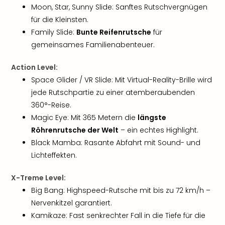
Sch
Moon, Star, Sunny Slide: Sanftes Rutschvergnügen
und
für die Kleinsten.
das
Family Slide:
Bunte Reifenrutsche
für
Biest
gemeinsames Familienabenteuer.
Wie
Mari
Ther
Action Level:
Sta
Space Glider / VR Slide: Mit Virtual-Reality-Brille wird
Ente
jede Rutschpartie zu einer atemberaubenden
Das
360°-Reise.
Pha
Magic Eye: Mit 365 Metern die
längste
der
Röhrenrutsche der Welt
– ein echtes Highlight.
Ope
Black Mamba: Rasante Abfahrt mit Sound- und
Köln
Lichteffekten.
Tan
der
Vam
X-Treme Level:
alle
Big Bang: Highspeed-Rutsche mit bis zu 72 km/h –
Ang
Nervenkitzel garantiert.
Sho
Kamikaze: Fast senkrechter Fall in die Tiefe für die
&