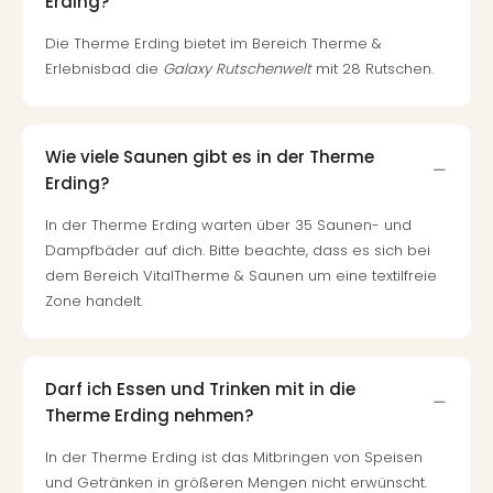
Erding?
Ang
Spor
Die Therme Erding bietet im Bereich Therme &
Skiu
Erlebnisbad die
Galaxy Rutschenwelt
mit 28 Rutschen.
in
Deu
Skiu
Wie viele Saunen gibt es in der Therme
in
Öste
Erding?
Form
In der Therme Erding warten über 35 Saunen- und
1
Dampfbäder auf dich. Bitte beachte, dass es sich bei
Reis
dem Bereich VitalTherme & Saunen um eine textilfreie
Konz
Zone handelt.
Konz
Pitbu
Karo
G
Darf ich Essen und Trinken mit in die
Back
Therme Erding nehmen?
Boy
Disn
In der Therme Erding ist das Mitbringen von Speisen
in
und Getränken in größeren Mengen nicht erwünscht.