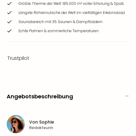
Ang
Größte Therme der Welt: 185.000 m² voller Erholung & Spaß
Wass
Längste Röhrenrutsche der Welt im vielfältigen Erlebnisbad
Trop
Saunabereich mit 35 Saunen & Dampfbädern
Isla
The
Echte Palmen & sommerliche Temperaturen
Erdi
Rula
Bad
Sch
Trustpilot
aqu
The
Sins
alle
Ang
Angebotsbeschreibung
Zoo
&
Safa
Erle
Von
Sophie
Zoo
Redakteurin
Han