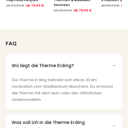
Of
Sinsheim
ab
99,00 €
ab
79,00 €
ab
149,00 €
ab
1
Thro
ab
122,00 €
ab
79,00 €
Stud
Tour
Swar
Krist
Mini
FAQ
Wun
Ham
War
Bros.
Wo liegt die Therme Erding?
Stud
Tour
Die Therme Erding befindet sich etwas 30 km
Lon
nordöstlich vom Stadtzentrum Münchens. Du erreichst
–
die Therme mit dem Auto oder den öffentlichen
The
Verkehrsmitteln.
Mak
of
Harr
Pott
Was soll ich in die Therme Erding
An