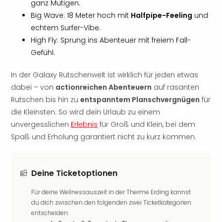
ganz Mutigen.
Thea
Big Wave: 18 Meter hoch mit
Halfpipe-Feeling
und
ABB
echtem Surfer-Vibe.
Voy
High Fly: Sprung ins Abenteuer mit freiem Fall-
in
Lon
Gefühl.
Harr
Pott
In der Galaxy Rutschenwelt ist wirklich für jeden etwas
Thea
dabei – von
actionreichen Abenteuern
auf rasanten
Lon
Rutschen bis hin zu
entspanntem Planschvergnügen
für
GOP
die Kleinsten. So wird dein Urlaub zu einem
Vari
unvergesslichen
Erlebnis
für Groß und Klein, bei dem
Thea
Spaß und Erholung garantiert nicht zu kurz kommen.
Frie
Pala
Berli
Fest
Deine Ticketoptionen
Neu
Für deine Wellnessauszeit in der Therme Erding kannst
Fest
du dich zwischen den folgenden zwei Ticketkategorien
Bad
entscheiden:
Bad