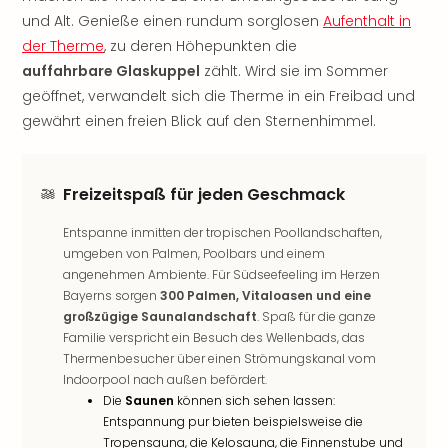
noc
und Alt. Genieße einen rundum sorglosen
Aufenthalt in
meh
der Therme
, zu deren Höhepunkten die
Frei
auffahrbare Glaskuppel
zählt. Wird sie im Sommer
Frei
geöffnet, verwandelt sich die Therme in ein Freibad und
Eur
gewährt einen freien Blick auf den Sternenhimmel.
Frei
Deu
Frei
Freizeitspaß für jeden Geschmack
Nied
Frei
Entspanne inmitten der tropischen Poollandschaften,
Öste
umgeben von Palmen, Poolbars und einem
Frei
angenehmen Ambiente. Für Südseefeeling im Herzen
Fran
Bayerns sorgen
300 Palmen, Vitaloasen und eine
Musi
großzügige Saunalandschaft
. Spaß für die ganze
&
Familie verspricht ein Besuch des Wellenbads, das
Sho
Thermenbesucher über einen Strömungskanal vom
Musi
Indoorpool nach außen befördert.
Starl
Die
Saunen
können sich sehen lassen:
Expr
Entspannung pur bieten beispielsweise die
Moul
Tropensauna, die Kelosauna, die Finnenstube und