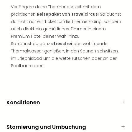
Fest
Stör
Verlängere deine Thermenauszeit mit dem
Fest
praktischen
Reisepaket von Travelcircus
! So buchst
Mus
du nicht nur ein Ticket für die Therme Erding, sondern
Fuld
auch direkt ein gemütliches Zimmer in einem
Are
Premium Hotel deiner Wahl hinzu.
di
So kannst du ganz
stressfrei
das wohltuende
Ver
Thermalwasser genießen, in den Saunen schwitzen,
alle
Ang
im Erlebnisbad um die wette rutschen oder an der
Musi
Poolbar relaxen.
Musi
Ham
alle
Ang
Kultu
Konditionen
&
Spor
Mus
Tec
Stornierung und Umbuchung
Sins