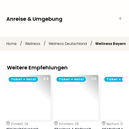
Mer
Ben
Mus
Anreise & Umgebung
Stut
Pors
Mus
Auto
/
/
/
Home
Wellness
Wellness Deutschland
Wellness Bayern
Wolf
BM
Mus
Weitere Empfehlungen
in
Mün
4.6
3.6
Ticket + Hotel
Ticket + Hotel
Ticket + Hot
Barb
Mus
Tec
Spey
alle
Ang
Auss
Ga
Zirndorf, DE
Sinsheim, DE
Bochum, DE
Playmobil Funpark
Thermen & Badewelt
STARLIGHT EXP