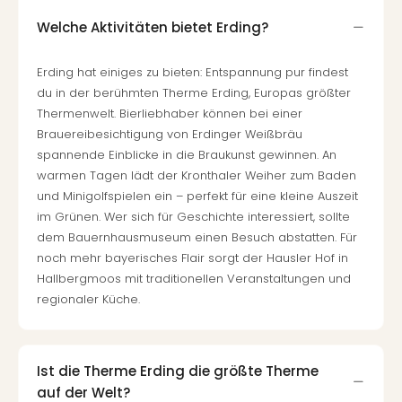
Well
Welche Aktivitäten bietet Erding?
Eur
Deu
Itali
Erding hat einiges zu bieten: Entspannung pur findest
Nied
du in der berühmten Therme Erding, Europas größter
Öste
Thermenwelt. Bierliebhaber können bei einer
Pole
Brauereibesichtigung von Erdinger Weißbräu
Südt
spannende Einblicke in die Braukunst gewinnen. An
Mar
warmen Tagen lädt der Kronthaler Weiher zum Baden
Karl
und Minigolfspielen ein – perfekt für eine kleine Auszeit
alle
im Grünen. Wer sich für Geschichte interessiert, sollte
Ang
dem Bauernhausmuseum einen Besuch abstatten. Für
The
noch mehr bayerisches Flair sorgt der Hausler Hof in
The
Hallbergmoos mit traditionellen Veranstaltungen und
Erdi
regionaler Küche.
Trop
Isla
The
Bad
Ist die Therme Erding die größte Therme
Wöri
auf der Welt?