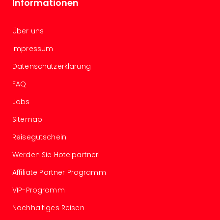
Informationen
Ang
Kurz
Kurz
Über uns
Deu
Impressum
Kurz
Ost
Datenschutzerklärung
Kurz
Nor
FAQ
Kurz
Jobs
Baye
Kurz
Sitemap
Harz
Reisegutschein
Kurz
Sch
Werden Sie Hotelpartner!
Kurz
Bod
Affiliate Partner Programm
Kurz
VIP-Programm
Allg
alle
Nachhaltiges Reisen
Ang