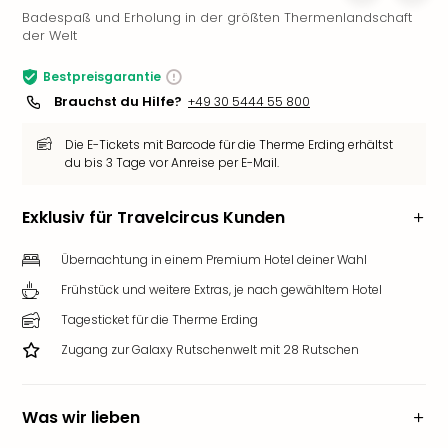
Badespaß und Erholung in der größten Thermenlandschaft
Slag
der Welt
Eftel
LEG
Bestpreisgarantie
Deu
Brauchst du Hilfe?
+49 30 5444 55 800
Parc
Astér
Die E-Tickets mit Barcode für die Therme Erding erhältst
Rast
du bis 3 Tage vor Anreise per E-Mail.
Lan
Baye
Exklusiv für Travelcircus Kunden
Park
Plop
Übernachtung in einem Premium Hotel deiner Wahl
Deu
(eh
Frühstück und weitere Extras, je nach gewähltem Hotel
Holi
Tagesticket für die Therme Erding
Park
Tivol
Zugang zur Galaxy Rutschenwelt mit 28 Rutschen
Kop
Futu
Bela
Was wir lieben
alle