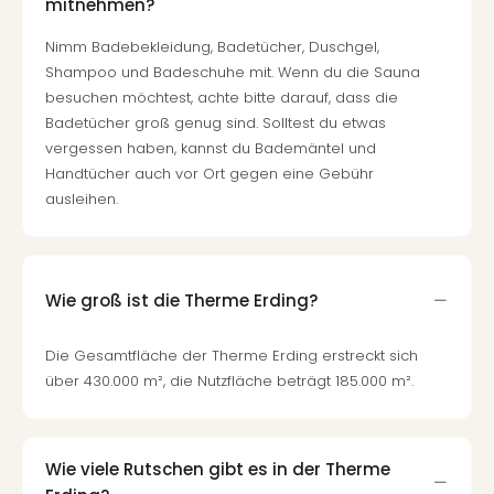
mitnehmen?
Even
at
Nimm Badebekleidung, Badetücher, Duschgel,
War
Shampoo und Badeschuhe mit. Wenn du die Sauna
Bros.
besuchen möchtest, achte bitte darauf, dass die
Stud
Badetücher groß genug sind. Solltest du etwas
Tour
vergessen haben, kannst du Bademäntel und
Lon
Handtücher auch vor Ort gegen eine Gebühr
–
ausleihen.
The
Mak
of
Harr
Wie groß ist die Therme Erding?
Pott
Form
Die Gesamtfläche der Therme Erding erstreckt sich
1
über 430.000 m², die Nutzfläche beträgt 185.000 m².
Die
Auss
Imme
Auss
Wie viele Rutschen gibt es in der Therme
alle