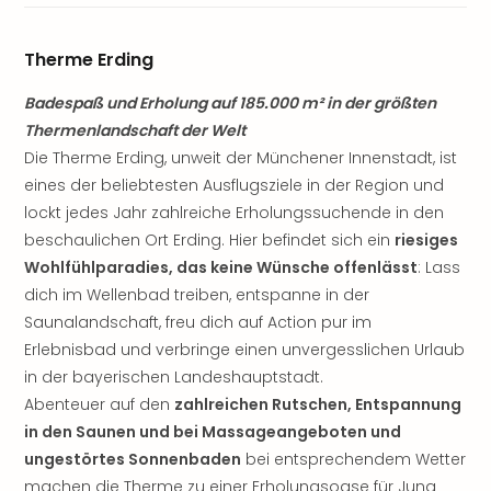
Sere
Park
Allw
Therme Erding
Müns
Zoo
Badespaß und Erholung auf 185.000 m² in der größten
Leip
Thermenlandschaft der Welt
Safa
Die Therme Erding, unweit der Münchener Innenstadt, ist
Beek
eines der beliebtesten Ausflugsziele in der Region und
Ber
lockt jedes Jahr zahlreiche Erholungssuchende in den
ZOO
beschaulichen Ort Erding. Hier befindet sich ein
riesiges
Erle
Wohlfühlparadies, das keine Wünsche offenlässt
: Lass
Gels
Welt
dich im Wellenbad treiben, entspanne in der
Wal
Saunalandschaft, freu dich auf Action pur im
Nau
Erlebnisbad und verbringe einen unvergesslichen Urlaub
Aqu
in der bayerischen Landeshauptstadt.
Zool
Abenteuer auf den
zahlreichen Rutschen, Entspannung
Gar
in den Saunen und bei Massageangeboten und
Berli
ungestörtes Sonnenbaden
bei entsprechendem Wetter
alle
Ang
machen die Therme zu einer Erholungsoase für Jung