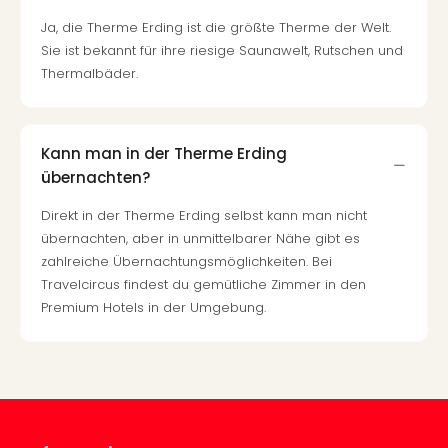
The
Sins
Ja, die Therme Erding ist die größte Therme der Welt.
Bad
Sie ist bekannt für ihre riesige Saunawelt, Rutschen und
Sch
Thermalbäder.
Tau
The
The
Kann man in der Therme Erding
Eusk
Caro
übernachten?
The
Direkt in der Therme Erding selbst kann man nicht
Aqu
übernachten, aber in unmittelbarer Nähe gibt es
Prag
zahlreiche Übernachtungsmöglichkeiten. Bei
Bali
Travelcircus findest du gemütliche Zimmer in den
The
Premium Hotels in der Umgebung.
The
Bad
Wöri
Rula
Eur
Karl
alle