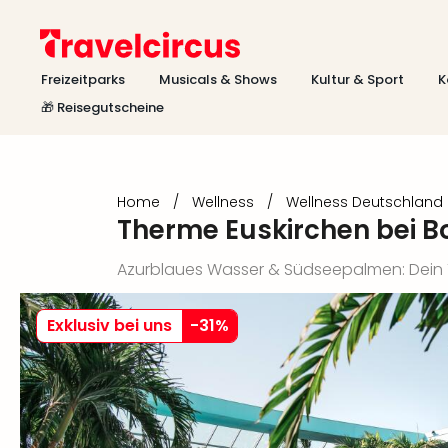
Freizeitparks
Musicals & Shows
Kultur & Sport
K
🎁 Reisegutscheine
Home
/
Wellness
/
Wellness Deutschland
Therme Euskirchen bei B
Azurblaues Wasser & Südseepalmen: Dein T
Exklusiv bei uns
-
31
%