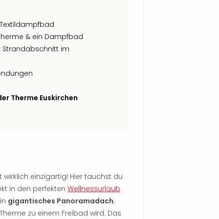
 Textildampfbad
altherme & ein Dampfbad
 Strandabschnitt im
wendungen
 der Therme Euskirchen
wirklich einzigartig! Hier tauchst du
kt in den perfekten
Wellnessurlaub
ein
gigantisches Panoramadach
,
 Therme zu einem Freibad wird. Das