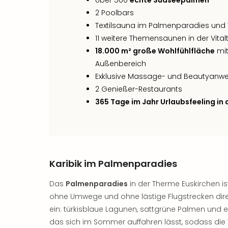
Über 500
echte Südseepalmen
2 Poolbars
Textilsauna im Palmenparadies und
11 weitere Themensaunen in der Vit
18.000 m² große Wohlfühlfläche
mit
Außenbereich
Exklusive Massage- und Beautyan
2 Genießer-Restaurants
365 Tage im Jahr Urlaubsfeeling in
Karibik im Palmenparadies
Das
Palmenparadies
in der Therme Euskirchen ist 
ohne Umwege und ohne lästige Flugstrecken dire
ein: türkisblaue Lagunen, sattgrüne Palmen und 
das sich im Sommer auffahren lässt, sodass die