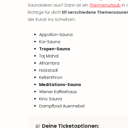
Saunaideen aus? Dann ist ein
Thermenurlaub
in 
Richtige für dich!
Elf verschiedene Themensaune
der Kunst ins Schwitzen:
Appollon-Sauna
Koi-Sauna
Tropen-Sauna
Taj Mahal
Alhambra
Holzstadl
Keltenthron
Meditations-Sauna
Wiener Kaffeehaus
Kino Sauna
Dampfbad Auennebel
Deine Ticketoptionen: