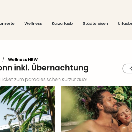
onzerte
Wellness
Kurzurlaub
Städtereisen
Urlaub
/
Wellness NRW
onn inkl. Übernachtung
icket zum paradiesischen Kurzurlaub!