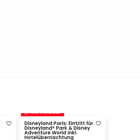
inkl. Frühstück
inkl. Frü
Disneyland Paris: Eintritt für
Movie Par
Disneyland® Park & Disney
Bottrop, DE
Adventure World inkl.
Inklusivleis
Hotelübernachtung