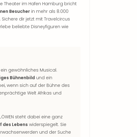
ge Theater im Hafen Hamburg bricht
ionen Besucher
in mehr als 8.000
chere dir jetzt mit Travelcircus
rlebe beliebte Disneyfiguren wie
 ein gewöhnliches Musical.
iges Bühnenbild
und ein
ei, wenn sich auf der Bühne des
enprächtige Welt Afrikas und
 LÖWEN steht dabei eine ganz
f des Lebens
widerspiegelt. Sie
m Erwachsenwerden und der Suche