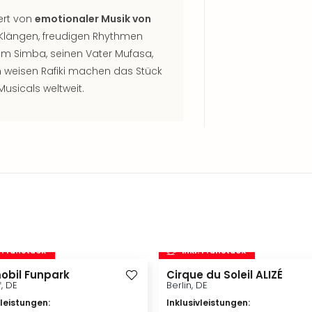
ert von
emotionaler Musik von
n Klängen, freudigen Rhythmen
m Simba, seinen Vater Mufasa,
weisen Rafiki machen das Stück
Musicals weltweit.
. Frühstück
inkl. Frühstück
obil Funpark
Cirque du Soleil ALIZÉ
f, DE
Berlin, DE
vleistungen
:
Inklusivleistungen
: