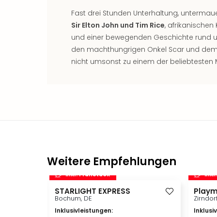
Fast drei Stunden Unterhaltung, untermau
Sir Elton John und Tim Rice
, afrikanische
und einer bewegenden Geschichte rund u
den machthungrigen Onkel Scar und dem 
nicht umsonst zu einem der beliebtesten 
Weitere Empfehlungen
inkl. Frühstück
inkl
STARLIGHT EXPRESS
Playm
Bochum, DE
Zirndor
Inklusivleistungen
:
Inklusi