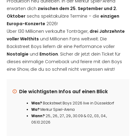
Produktion neu aufleben. In der Merkur Spiel-Arena
erwarten dich
zwischen dem 25. September und 2.
Oktober
sechs spektakuläre Termine – die
einzigen
Europa-Konzerte
2026!
Über 130 Millionen verkaufte Tonträger,
drei Jahrzehnte
voller Welthits
und Millionen Fans weltweit: Die
Backstreet Boys liefern dir eine Performance voller
Nostalgie
und
Emotion
. Sicher dir jetzt dein Ticket für
dieses einmalige Comeback und feiere mit den Boys
eine Show, die du so schnell nicht vergessen wirst!
Die wichtigsten Infos auf einen Blick
Was?
Backstreet Boys 2026 live in Düsseldorf
Wo?
Merkur Spiel-Arena
Wann?
25., 26., 27., 29., 30.09 & 02., 03., 04.,
06.10.2026