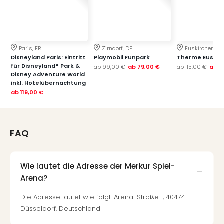
Paris, FR
Zirndorf, DE
Euskirchen, DE
Disneyland Paris: Eintritt
Playmobil Funpark
Therme Euskir
für Disneyland® Park &
ab
99,00 €
ab
79,00 €
ab
115,00 €
ab
7
Disney Adventure World
inkl. Hotelübernachtung
ab
119,00 €
FAQ
Wie lautet die Adresse der Merkur Spiel-
Arena?
Die Adresse lautet wie folgt: Arena-Straße 1, 40474
Düsseldorf, Deutschland