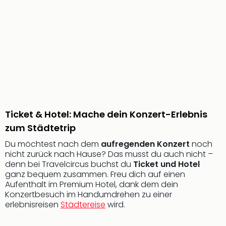
Sere
Park
Allw
Müns
Zoo
Leip
Safa
Beek
Ber
ZOO
Erle
Ticket & Hotel: Mache dein Konzert-Erlebnis
Gels
zum Städtetrip
Welt
Du möchtest nach dem
aufregenden Konzert
noch
Wal
nicht zurück nach Hause? Das musst du auch nicht –
Nau
denn bei Travelcircus buchst du
Ticket und Hotel
Aqu
ganz bequem zusammen. Freu dich auf einen
Zool
Aufenthalt im Premium Hotel, dank dem dein
Gar
Konzertbesuch im Handumdrehen zu einer
Berli
erlebnisreisen
Städtereise
wird.
alle
Ang