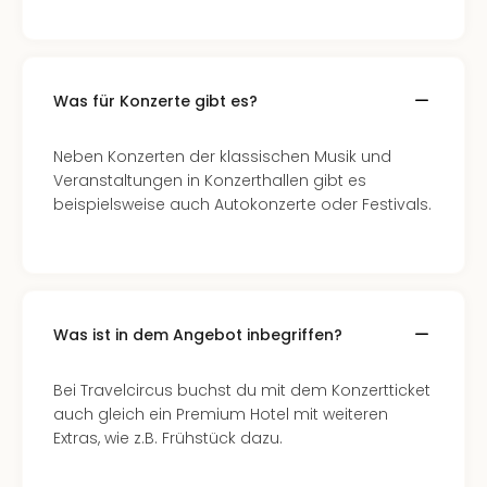
Sch
und
das
Biest
Wie
Was für Konzerte gibt es?
Mari
Ther
Neben Konzerten der klassischen Musik und
Sta
Veranstaltungen in Konzerthallen gibt es
Ente
beispielsweise auch Autokonzerte oder Festivals.
Das
Pha
der
Ope
Köln
Was ist in dem Angebot inbegriffen?
Tan
der
Vam
Bei Travelcircus buchst du mit dem Konzertticket
alle
auch gleich ein Premium Hotel mit weiteren
Ang
Extras, wie z.B. Frühstück dazu.
Sho
&