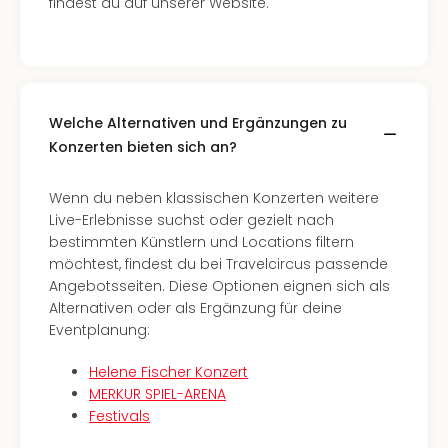
findest du auf unserer Website.
Qua
Com
Club
Pret
Wo
alle
Welche Alternativen und Ergänzungen zu
Ang
Konzerten bieten sich an?
TV
Sho
Wenn du neben klassischen Konzerten weitere
ZDF
Live-Erlebnisse suchst oder gezielt nach
Fern
bestimmten Künstlern und Locations filtern
in
möchtest, findest du bei Travelcircus passende
Main
Angebotsseiten. Diese Optionen eignen sich als
Stef
Alternativen oder als Ergänzung für deine
Raa
Eventplanung:
Sho
alle
Helene Fischer Konzert
Ang
MERKUR SPIEL-ARENA
Fest
Festivals
Dom