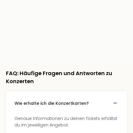
Rou
Das
Musi
Köni
der
Löw
Die
Eisk
Tarz
MJ
–
FAQ: Häufige Fragen und Antworten zu
Das
Konzerten
Mich
Jac
Musi
Der
Wie erhalte ich die Konzertkarten?
Teuf
träg
Genaue Informationen zu deinen Tickets erhältst
Pra
du im jeweiligen Angebot.
Die