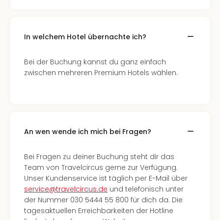
Thea
ABB
Voy
In welchem Hotel übernachte ich?
in
Lon
Harr
Bei der Buchung kannst du ganz einfach
Pott
zwischen mehreren Premium Hotels wählen.
Thea
Lon
GOP
Vari
Thea
An wen wende ich mich bei Fragen?
Frie
Pala
Bei Fragen zu deiner Buchung steht dir das
Berli
Team von Travelcircus gerne zur Verfügung.
Fest
Unser Kundenservice ist täglich per E-Mail über
Neu
service@travelcircus.de
und telefonisch unter
Fest
der Nummer 030 5444 55 800 für dich da. Die
Bad
tagesaktuellen Erreichbarkeiten der Hotline
Bad