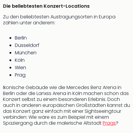
noc
Die beliebtesten Konzert-Locations
meh
Zu den beliebtesten Austragungsorten in Europa
Frei
zählen unter anderem:
Frei
Eur
Berlin
Frei
Deu
Düsseldorf
Frei
München
Nied
Köln
Frei
Wien
Öste
Prag
Frei
Fran
Ikonische Gebäude wie die Mercedes Benz Arena in
Musi
Berlin oder die Lanxss Arena in Köln machen schon das
&
Konzert selbst zu einem besonderen Erlebnis. Doch
Sho
auch in anderen europäischen Großstädten kannst du
Musi
das Konzert ganz einfach mit einer Sightseeingtour
Starl
verbinden: Wie wäre es zum Beispiel mit einem
Expr
Spaziergang durch die malerische Altstadt
Prags
?
Moul