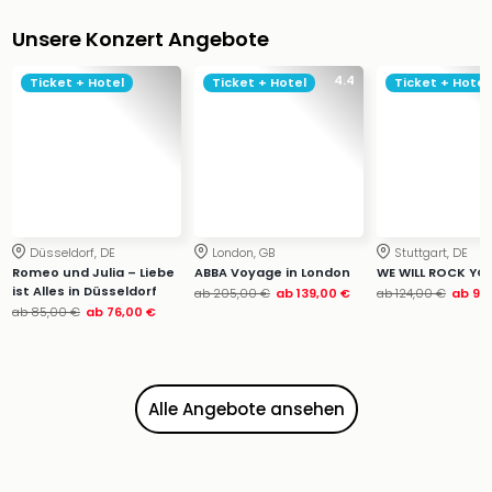
Ang
Wass
Unsere Konzert Angebote
Trop
4.4
Isla
Ticket + Hotel
Ticket + Hotel
Ticket + Hotel
The
Erdi
Rula
Bad
Sch
aqu
The
Düsseldorf, DE
London, GB
Stuttgart, DE
Romeo und Julia – Liebe
ABBA Voyage in London
WE WILL ROCK YO
Sins
ist Alles in Düsseldorf
ab
205,00 €
ab
139,00 €
ab
124,00 €
ab
99
alle
ab
85,00 €
ab
76,00 €
Ang
Zoo
&
Safa
Alle Angebote ansehen
Erle
Zoo
Han