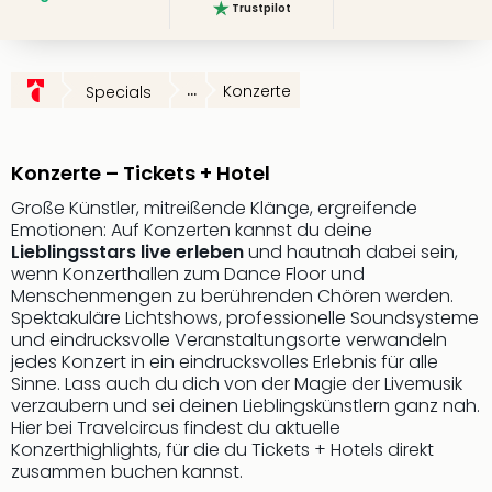
Trustpilot
Slag
Eftel
LEG
...
Konzerte
Specials
Deu
Parc
Astér
Rast
Konzerte – Tickets + Hotel
Lan
Große Künstler, mitreißende Klänge, ergreifende
Baye
Emotionen: Auf Konzerten kannst du deine
Park
Lieblingsstars live erleben
und hautnah dabei sein,
Plop
wenn Konzerthallen zum Dance Floor und
Deu
Menschenmengen zu berührenden Chören werden.
(eh
Spektakuläre Lichtshows, professionelle Soundsysteme
Holi
und eindrucksvolle Veranstaltungsorte verwandeln
Park
jedes Konzert in ein eindrucksvolles Erlebnis für alle
Sinne. Lass auch du dich von der Magie der Livemusik
Tivol
verzaubern und sei deinen Lieblingskünstlern ganz nah.
Kop
Hier bei Travelcircus findest du aktuelle
Futu
Konzerthighlights, für die du Tickets + Hotels direkt
Bela
zusammen buchen kannst.
alle