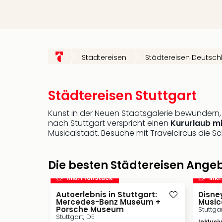
Städtereisen
Städtereisen Deutsch
Städtereisen Stuttgart
Kunst in der Neuen Staatsgalerie bewundern, 
nach Stuttgart verspricht einen
Kururlaub m
Musicalstadt. Besuche mit Travelcircus die S
Die besten Städtereisen Angeb
inkl. Frühstück
inkl
Autoerlebnis in Stuttgart:
Disne
Mercedes-Benz Museum +
Musica
Porsche Museum
Stuttgar
Stuttgart, DE
Inklusi