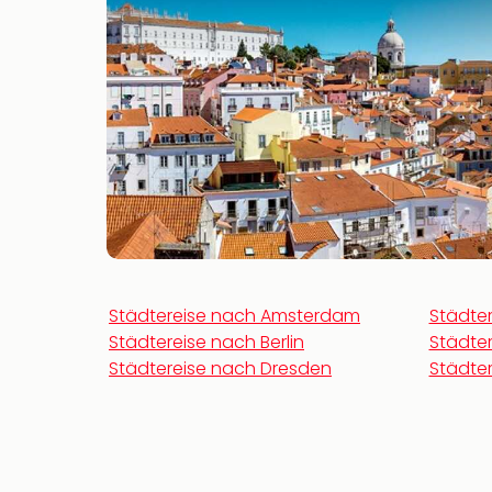
Städtereise nach Amsterdam
Städte
Städtereise nach Berlin
Städter
Städtereise nach Dresden
Städter