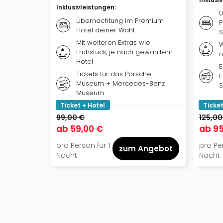
Inklusivleistungen
:
Ü
Übernachtung im Premium
P
Hotel deiner Wahl
S
Mit weiteren Extras wie
W
Frühstück, je nach gewähltem
n
Hotel
E
Tickets für das Porsche
E
Museum + Mercedes-Benz
S
Museum
Ticket + Hotel
Ticket
99,00 €
125,00
ab
59,00 €
ab
95
pro Person für 1
pro Per
zum Angebot
Nacht
Nacht