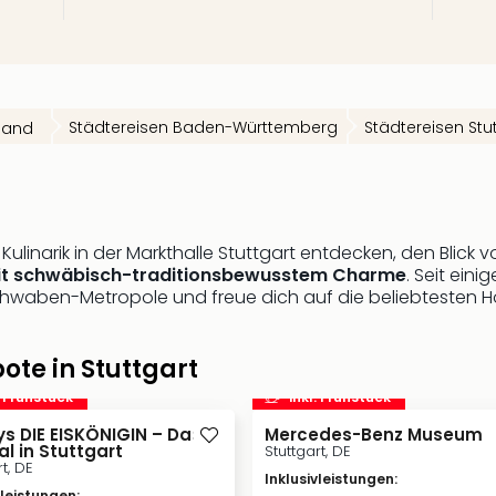
Städtereisen Baden-Württemberg
Städtereisen Stu
land
Kulinarik in der Markthalle Stuttgart entdecken, den Blick
it schwäbisch-traditionsbewusstem Charme
. Seit eini
chwaben-Metropole und freue dich auf die beliebtesten Hot
ote in Stuttgart
. Frühstück
inkl. Frühstück
ys DIE EISKÖNIGIN – Das
Mercedes-Benz Museum
l in Stuttgart
Stuttgart, DE
t, DE
Inklusivleistungen
:
vleistungen
: