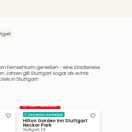
ttgart
 vom Fernsehturm genießen - eine Städtereise
gen Jahren gilt Stuttgart sogar als echte
els in Stuttgart!
inkl. Frühstück
inkl. Frü
Kostenlos stornierbar
WE WILL R
Stuttgart, DE
Hilton Garden Inn Stuttgart
Neckar Park
Inklusivleis
Stuttgart, DE