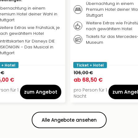
Übernachtung in einem
bernachtung in einem
Premium Hotel deiner Wah
remium Hotel deiner Wahl in
Stuttgart
tuttgart
Weitere Extras wie Frühstü
eitere Extras wie Frühstück, je
nach gewähltem Hotel
ach gewähltem Hotel
Tickets für das Mercedes
intrittskarten für Disneys DIE
Museum
ISKÖNIGIN – Das Musical in
tuttgart
 + Hotel
Ticket + Hotel
 €
106,00 €
,00 €
ab
68,50 €
son für 1
pro Person für 1
zum Angebot
zum Ange
Nacht
Alle Angebote ansehen