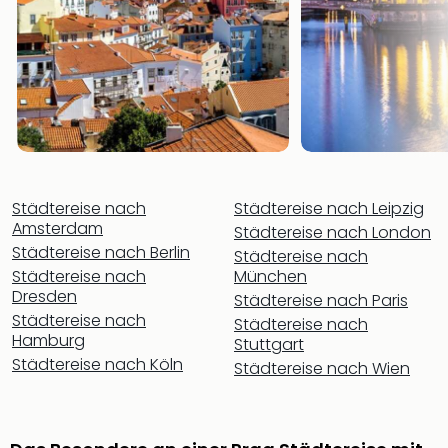
noc
meh
Frei
Frei
Eur
Frei
Deu
Frei
Nied
Städtereise nach
Städtereise nach Leipzig
Frei
Amsterdam
Städtereise nach London
Öste
Städtereise nach Berlin
Städtereise nach
Frei
Städtereise nach
München
Fran
Dresden
Städtereise nach Paris
Musi
Städtereise nach
Städtereise nach
&
Hamburg
Stuttgart
Sho
Städtereise nach Köln
Städtereise nach Wien
Musi
Starl
Expr
Moul