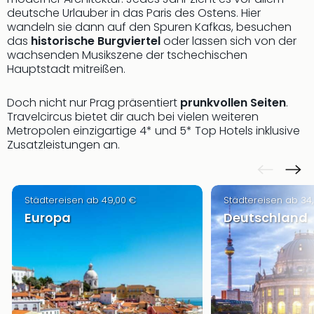
Sere
deutsche Urlauber in das Paris des Ostens. Hier
Park
wandeln sie dann auf den Spuren Kafkas, besuchen
Allw
das
historische Burgviertel
oder lassen sich von der
Müns
wachsenden Musikszene der tschechischen
Zoo
Hauptstadt mitreißen.
Leip
Safa
Doch nicht nur Prag präsentiert
prunkvollen Seiten
.
Beek
Travelcircus bietet dir auch bei vielen weiteren
Ber
Metropolen einzigartige 4* und 5* Top Hotels inklusive
ZOO
Zusatzleistungen an.
Erle
Gels
Welt
Städtereisen ab 49,00 €
Städtereisen ab 34
Wal
Europa
Deutschland
Nau
Aqu
Zool
Gar
Berli
alle
Ang