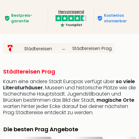
Slag
Hervorragend
Eftel
Bestpreis­
Kostenlos
LEG
garantie
stornierbar
Trustpilot
Deu
Parc
Astér
Rast
...
Städtereisen Prag
Städtereisen
Lan
Baye
Park
Städtereisen Prag
Plop
Deu
Kaum eine andere Stadt Europas verfügt über
so viele
Literaturhäuser
, Museen und historische Plätze wie die
(eh
tschechische Hauptstadt. Jugendstilbauten und
Holi
Brücken bestimmen das Bild der Stadt,
magische Orte
Park
warten hinter jeder Ecke darauf bei deiner nächsten
Tivol
Prag Städtereise entdeckt zu werden.
Kop
Futu
Die besten Prag Angebote
Bela
alle