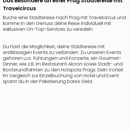
Das Besondere an einer Prag Städtereise mit
Rou
Travelcircus
Das
Musi
Buche eine Städtereise nach Prag mit Travelcircus und
Köni
komme in den Genuss deine Reise individuell mit
der
exklusiven On-Top-Services zu veredeln.
Löw
Die
Du hast die Möglichkeit, deine Städtereise mit
Eisk
erstklassigen Events zu verbinden. Zu unseren Events
Tarz
gehören u.a.: Führungen und Konzerte, ein Gourmet-
MJ
Dinner, wie z.B. im Restaurant Alcron sowie Stadt- und
–
Bootsrundfahrten zu den Hotspots Prags. Dein Vorteil:
Das
Im Vergleich zur Einzelbuchung von Hotel und Event
Mich
sparst du in der Paketierung bares Geld.
Jac
Musi
Der
Teuf
träg
Pra
Die