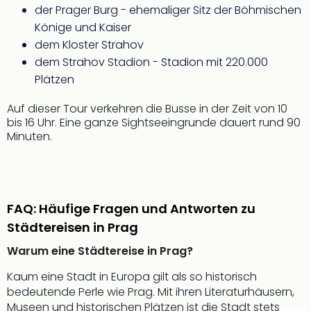
Mer
der Prager Burg - ehemaliger Sitz der Böhmischen
Ben
Könige und Kaiser
Mus
dem Kloster Strahov
Stut
dem Strahov Stadion - Stadion mit 220.000
Pors
Plätzen
Mus
Auto
Auf dieser Tour verkehren die Busse in der Zeit von 10
Wolf
bis 16 Uhr. Eine ganze Sightseeingrunde dauert rund 90
BM
Minuten.
Mus
in
Mün
Barb
FAQ: Häufige Fragen und Antworten zu
Mus
Tec
Städtereisen in Prag
Spey
Warum eine Städtereise in Prag?
alle
Ang
Kaum eine Stadt in Europa gilt als so historisch
Auss
bedeutende Perle wie Prag. Mit ihren Literaturhäusern,
Ga
Museen und historischen Plätzen ist die Stadt stets