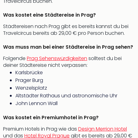
Travelcircus buchen.
Even
at
Was kostet eine Städtereise in Prag?
War
Städtereisen nach Prag gibt es bereits kannst du bei
Bros.
Travelcircus bereits ab 29,00 € pro Person buchen.
Stud
Tour
Lon
Was muss man bei einer Städtereise in Prag sehen?
–
Folgende
Prag Sehenswürdigkeiten
solltest du bei
The
deiner Städtereise nicht verpassen:
Mak
Karlsbrücke
of
Prager Burg
Harr
Pott
Wenzelsplatz
Form
Altstädter Rathaus und astronomische Uhr
1
John Lennon Wall
Die
Auss
Was kostet ein Premiumhotel in Prag?
Imme
Auss
Premium Hotels in Prag wie das
Design Merrion Hotel
alle
und das
Hotel Royal Prague
gibt es bereits ab 29,00 €