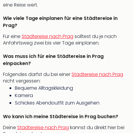
Of
eine Reise wert.
Thro
Stud
Wie viele Tage einplanen für eine Städtereise in
Tour
Prag?
Swar
Krist
Für eine
Städtereise nach Prag
solltest du je nach
Mini
Anfahrtsweg zwei bis vier Tage einplanen.
Wun
Ham
Was muss ich für eine Städtereise in Prag
War
einpacken?
Bros.
Stud
Folgendes darfst du bei einer
Städtereise nach Prag
Tour
nicht vergessen:
Lon
Bequeme Alltagskleidung
–
Kamera
The
Schickes Abendoutfit zum Ausgehen
Mak
of
Wo kann ich meine Städtereise in Prag buchen?
Harr
Pott
Deine
Städtereise nach Prag
kannst du direkt hier bei
An