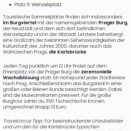
Platz 5: Wenzelsplatz
Thea
ABB
Touristische Sammelplätze finden sich insbesondere
Voy
im Burgviertel
mit der namensgebenden
Prager Burg
,
in
der Neustadt und dem sich dort befindlichen
Lon
Wenzelsplatz und in der Altstadt. Letztere beherbergt
Harr
eine Großzahl der bekannten Sehenswürdigkeiten der
Pott
Kulturstadt des Jahres 2000, darunter auch das
Thea
Wahrzeichen Prags,
die Karlsbrücke
.
Lon
GOP
Jeden Tag pünktlich um 12 Uhr findet auf dem
Vari
Ehrenplatz vor der Prager Burg die
zeremonielle
Thea
Wachablösung
statt. Ein Höhepunkt jeder Städtereise
Frie
nach Prag. Anschließend kann das Burgareal in einer
Pala
großen oder kleinen Runde besichtigt werden. Dabei
Berli
sind die Museumskarten preiswert. Für die große
Burgtour zahlst du 350 Tschechische Kronen,
Fest
umgerechnet knapp 13 Euro.
Neu
Fest
Bad
Travelcircus Tipp: Für beeindruckende Urlaubsbilder
und um den für die Karlsbrücke typischen
Bad