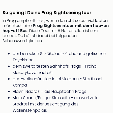
Fest
Stör
Fest
So gelingt Deine Prag Sightseeingtour
Mus
In Prag empfiehlt sich, wenn du nicht selbst viel laufen
Fuld
möchtest, eine
Prag Sightseeintour mit dem hop-on
Are
hop-off Bus
. Diese Tour mit 8 Haltestellen ist sehr
di
beliebt. Du hältst dabei bei folgenden
Ver
Sehenswürdigkeiten:
alle
Ang
der barocken St.-Nikolaus-Kirche und gotischen
Musi
Teynkirche
Musi
dem zweitältesten Bahnhofs Prags - Praha
Ham
alle
Masarykovo nádraží
Ang
der zweitschönsten Insel Moldaus - Stadtinsel
Kultu
Kampa
&
Hlavní Nádraží - die Hauptbahn Prags
Spor
Mala Strana/Prager Kleinseite - ein wertvoller
Mus
Stadtteil mit der Besichtigung des
Tec
Wallensteinpalais
Sins