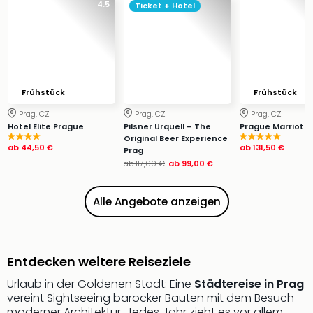
4.5
Ticket + Hotel
Ang
Wass
Trop
Isla
The
Erdi
Frühstück
Frühstück
Rula
Bad
Prag, CZ
Prag, CZ
Prag, CZ
Hotel Elite Prague
Pilsner Urquell – The
Prague Marriott 
Sch
Original Beer Experience
aqu
ab
44,50 €
ab
131,50 €
Prag
The
ab
117,00 €
ab
99,00 €
Sins
alle
Alle Angebote anzeigen
Ang
Zoo
&
Safa
Entdecken weitere Reiseziele
Erle
Urlaub in der Goldenen Stadt: Eine
Städtereise in Prag
Zoo
vereint Sightseeing barocker Bauten mit dem Besuch
Han
moderner Architektur. Jedes Jahr zieht es vor allem