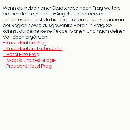
Con
Schl
Wenn du neben einer Städtereise nach Prag weitere
passende Travelcircus-Angebote entdecken
Sch
möchtest, findest du hier Inspiration für Kurzurlaube in
Konz
der Region sowie ausgewählte Hotels in Prag. So
alle
kannst du deine Reise flexibel planen und nach deinen
Ang
Vorlieben ergänzen:
Fest
- Kurzurlaub in Prag
Glüc
- Kurzurlaub in Tschechien
Insel
- Hotel Elite Prag
Mer
- Moods Charles Bridge
Lun
- President Hotel Prag
Black
Festi
Nibiri
Festi
Ikar
Festi
alle
Ang
Loca
Konz