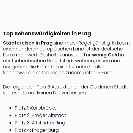
Sch
und
das
Biest
Wie
Top Sehenswürdigkeiten in Prag
Mari
Ther
Städtereisen in Prag
sind in der Regel günstig. In kaum
Sta
einem anderen europäischen Land ist der deutsche
Ente
Euro mehr wert. Deshalb kannst du
für wenig Geld
in
Das
der tschechischen Hauptstadt wohnen, essen und
Pha
ausgehen. Die Eintrittspreise für nahezu alle
der
Sehenswürdigkeiten liegen zudem unter 15 Euro.
Ope
Köln
Die folgenden Top 5 Attraktionen der Goldenen Stadt
Tan
solltest du auf keinen Fall verpassen:
der
Vam
Platz 1: Karlsbrücke
alle
Platz 2: Prager Altstadt
Ang
Platz 3: Altstädter Ring
Sho
Platz 4: Prager Burg
&