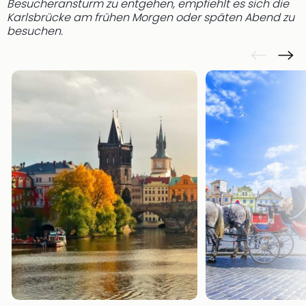
Besucheransturm zu entgehen, empfiehlt es sich die
Qua
Karlsbrücke am frühen Morgen oder späten Abend zu
Com
besuchen.
Club
Pret
Wo
alle
Ang
TV
Sho
ZDF
Fern
in
Main
Stef
Raa
Sho
alle
Ang
Fest
Dom