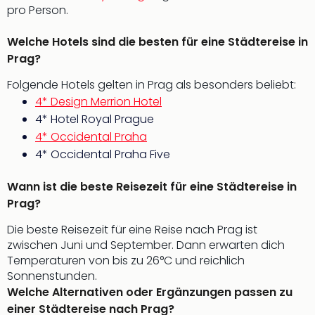
Ang
pro Person.
Spor
Skiu
Welche Hotels sind die besten für eine Städtereise in
in
Prag?
Deu
Folgende Hotels gelten in Prag als besonders beliebt:
Skiu
in
4* Design Merrion Hotel
Öste
4* Hotel Royal Prague
Form
4* Occidental Praha
1
4* Occidental Praha Five
Reis
Konz
Wann ist die beste Reisezeit für eine Städtereise in
Konz
Prag?
Pitbu
Karo
Die beste Reisezeit für eine Reise nach Prag ist
G
zwischen Juni und September. Dann erwarten dich
Back
Temperaturen von bis zu 26°C und reichlich
Boy
Sonnenstunden.
Disn
Welche Alternativen oder Ergänzungen passen zu
in
einer Städtereise nach Prag?