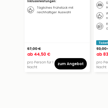
Inklusivleistungen
:
Ü
H
Tägliches Frühstück mit
reichhaltiger Auswahl
W
n
F
G
Ticket
67,00 €
93,00
ab
44,50 €
ab
83
pro Person für 1
pro Per
zum Angebot
Nacht
Nacht