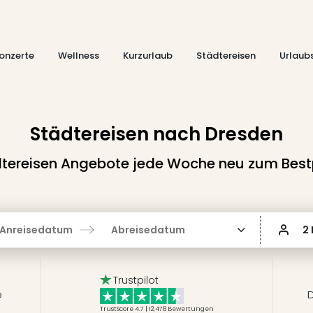
onzerte
Wellness
Kurzurlaub
Städtereisen
Urlaub
Städtereisen nach Dresden
tereisen Angebote jede Woche neu zum Best
Anreisedatum
Abreisedatum
2
Trustpilot
e
D
TrustScore 4.7 | 12,478
Bewertungen