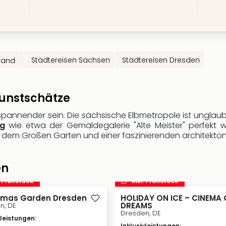
Städtereisen Sachsen
Städtereisen Dresden
land
Kunstschätze
spannender sein. Die sächsische Elbmetropole ist unglaub
ng
wie etwa der Gemäldegalerie "Alte Meister" perfekt w
dem Großen Garten und einer faszinierenden architektoni
en
. Frühstück
inkl. Frühstück
tmas Garden Dresden
HOLIDAY ON ICE – CINEMA 
DREAMS
n, DE
Dresden, DE
vleistungen
:
Inklusivleistungen
: