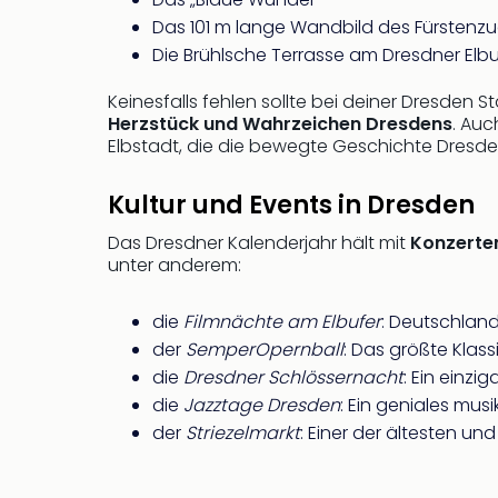
Das 101 m lange Wandbild des Fürstenz
Die Brühlsche Terrasse am Dresdner Elbu
Keinesfalls fehlen sollte bei deiner Dresden S
Herzstück und Wahrzeichen Dresdens
. Auc
Elbstadt, die die bewegte Geschichte Dresde
Kultur und Events in Dresden
Das Dresdner Kalenderjahr hält mit
Konzerten
unter anderem:
die
Filmnächte am Elbufer
: Deutschlan
der
SemperOpernball
: Das größte Kla
die
Dresdner Schlössernacht
: Ein einzi
die
Jazztage Dresden
: Ein geniales mus
der
Striezelmarkt
: Einer der ältesten 