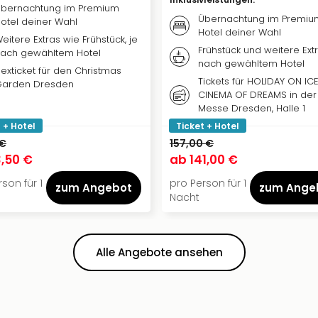
bernachtung im Premium
Übernachtung im Premiu
otel deiner Wahl
Hotel deiner Wahl
eitere Extras wie Frühstück, je
Frühstück und weitere Extr
ach gewähltem Hotel
nach gewähltem Hotel
lexticket für den Christmas
Tickets für HOLIDAY ON ICE
arden Dresden
CINEMA OF DREAMS in der
Messe Dresden, Halle 1
 + Hotel
Ticket + Hotel
 €
157,00 €
,50 €
ab
141,00 €
son für 1
pro Person für 1
zum Angebot
zum Ange
Nacht
Alle Angebote ansehen