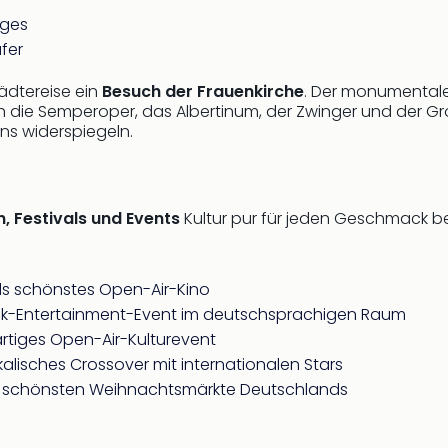
uges
fer
tädtereise ein
Besuch der Frauenkirche
. Der monumentale
h die Semperoper, das Albertinum, der Zwinger und der G
ns widerspiegeln.
, Festivals und Events
Kultur pur für jeden Geschmack be
ds schönstes Open-Air-Kino
ssik-Entertainment-Event im deutschsprachigen Raum
gartiges Open-Air-Kulturevent
ikalisches Crossover mit internationalen Stars
und schönsten Weihnachtsmärkte Deutschlands