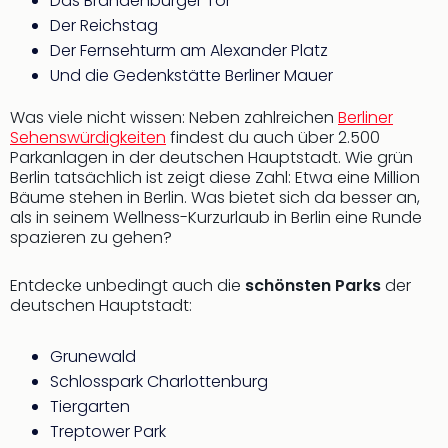
Das Brandenburger Tor
Even
Der Reichstag
at
Der Fernsehturm am Alexander Platz
War
Und die Gedenkstätte Berliner Mauer
Bros.
Stud
Was viele nicht wissen: Neben zahlreichen
Berliner
Tour
Sehenswürdigkeiten
findest du auch über 2.500
Lon
Parkanlagen in der deutschen Hauptstadt. Wie grün
–
Berlin tatsächlich ist zeigt diese Zahl: Etwa eine Million
The
Bäume stehen in Berlin. Was bietet sich da besser an,
als in seinem Wellness-Kurzurlaub in Berlin eine Runde
Mak
spazieren zu gehen?
of
Harr
Pott
Entdecke unbedingt auch die
schönsten Parks
der
deutschen Hauptstadt:
Form
1
Die
Grunewald
Auss
Schlosspark Charlottenburg
Imme
Tiergarten
Auss
Treptower Park
alle