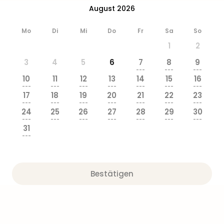
Ang
August 2026
Wass
Trop
Mo
Di
Mi
Do
Fr
Sa
So
Isla
1
2
The
Erdi
3
4
5
6
7
8
9
---
---
---
Rula
10
11
12
13
14
15
16
Bad
---
---
---
---
---
---
---
Sch
17
18
19
20
21
22
23
---
---
---
---
---
---
---
aqu
24
25
26
27
28
29
30
The
---
---
---
---
---
---
---
Sins
31
---
alle
Ang
Zoo
&
Bestätigen
Safa
Erle
Zoo
Han