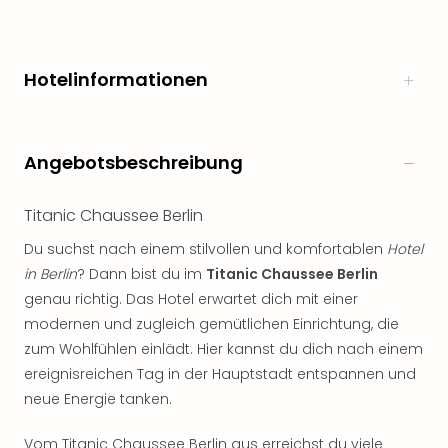
noc
meh
Frei
Hotelinformationen
Frei
Eur
Frei
Deu
Angebotsbeschreibung
Frei
Nied
Titanic Chaussee Berlin
Frei
Öste
Du suchst nach einem stilvollen und komfortablen
Hotel
Frei
in Berlin
? Dann bist du im
Titanic Chaussee Berlin
Fran
genau richtig. Das Hotel erwartet dich mit einer
Musi
modernen und zugleich gemütlichen Einrichtung, die
&
Sho
zum Wohlfühlen einlädt. Hier kannst du dich nach einem
Musi
ereignisreichen Tag in der Hauptstadt entspannen und
Starl
neue Energie tanken.
Expr
Moul
Vom Titanic Chaussee Berlin aus erreichst du viele