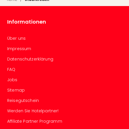
Thea
ABB
Voy
Informationen
in
Lon
Harr
Über uns
Pott
Thea
Impressum
Lon
Datenschutzerklärung
GOP
Vari
FAQ
Thea
Jobs
Frie
Pala
Sitemap
Berli
Fest
Reisegutschein
Neu
Werden Sie Hotelpartner!
Fest
Bad
Affiliate Partner Programm
Bad