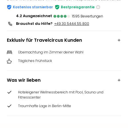
Slag
Kostenlos stornierbar
Bestpreisgarantie
Eftel
4.2
ausgezeichnet
1595
Bewertungen
LEG
Brauchst du Hilfe?
+49 30 5444 55 800
Deu
Parc
Astér
Exklusiv für Travelcircus Kunden
Rast
Lan
Übernachtung im Zimmer deiner Wahl
Baye
Tägliches Frühstück
Park
Plop
Deu
Was wir lieben
(eh
Holi
Hoteleigener Wellnessbereich mit Pool, Sauna und
Park
Fitnesscenter
Tivol
Kop
Traumhafte Lage in Berlin-Mitte
Futu
Bela
alle