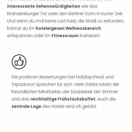
Rou
interessante Sehenswürdigkeiten
wie das
Das
Brandenburger Tor oder den Berliner Dom in kurzer Zeit.
Musi
Und wenn du mal keine Lust hast, die Stadt zu erkunden,
Köni
kannst du im
hoteleigenen Wellnessbereich
der
Löw
entspannen oder im
Fitnessraum
trainieren.
Die
Eisk
Tarz
MJ
–
Das
Die positiven Bewertungen bei Holidaycheck und
Mich
Tripadvisor sprechen für sich: Viele Gäste loben die
Jac
freundlichen Mitarbeiter, die Sauberkeit der Zimmer
Musi
und das
reichhaltige Frühstücksbuffet
. Auch die
Der
Teuf
zentrale Lage
des Hotels wird oft gelobt.
träg
Pra
Die