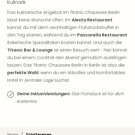
Sch
Kulinarik
und
Das kulinarische Angebot im Titanic Chaussee Berlin
das
lässt keine Wünsche offen: Im
Alesta Restaurant
Biest
Wie
kannst du mit dem reichhaltigen Frühstücksbuffet in
Mari
den Tag starten, während du im
Pascarella Restaurant
Ther
italienische Spezialitäten kosten kannst. Und auch die
Sta
Titanic Bar & Lounge
ist einen Besuch wert - hier kannst
Ente
du bei einem Cocktail den Abend gemütlich ausklingen
Das
lassen. Das Titanic Chaussee Berlin in Berlin ist also die
Pha
perfekte Wahl
, wenn du ein stilvolles und komfortables
der
Ope
Hotel in
zentraler Lage
suchst.
Köln
Tan
Deine Inklusivleistungen:
Das Frühstück ist für dich
der
kostenlos.
Vam
alle
Ang
Sho
&
/
Home
Städtereisen