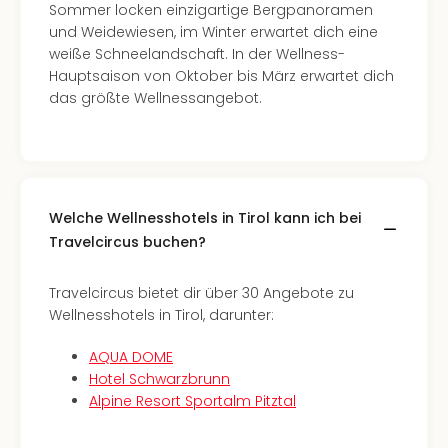
Sommer locken einzigartige Bergpanoramen
Ang
und Weidewiesen, im Winter erwartet dich eine
Kurz
weiße Schneelandschaft. In der Wellness-
Kurz
Hauptsaison von Oktober bis März erwartet dich
Deu
das größte Wellnessangebot.
Kurz
Ost
Kurz
Nor
Kurz
Baye
Welche Wellnesshotels in Tirol kann ich bei
Kurz
Travelcircus buchen?
Harz
Kurz
Travelcircus bietet dir über 30 Angebote zu
Sch
Wellnesshotels in Tirol, darunter:
Kurz
Bod
AQUA DOME
Kurz
Hotel Schwarzbrunn
Allg
Alpine Resort Sportalm Pitztal
alle
Ang