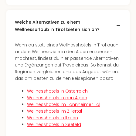
Kurz
Eur
Kurz
Belg
Welche Alternativen zu einem
Kurz
Wellnessurlaub in Tirol bieten sich an?
Deu
Kurz
Wenn du statt eines Wellnesshotels in Tirol auch
Itali
andere Wellnessziele in den Alpen entdecken
Kurz
möchtest, findest du hier passende Alternativen
Holl
und Ergänzungen auf Travelcircus. So kannst du
Kurz
Regionen vergleichen und das Angebot wählen,
Öste
das am besten zu deinen Reiseplänen passt:
Kurz
Pole
Wellnesshotels in Österreich
Kurz
Wellnesshotels in den Alpen
Schw
Wellnesshotels im Tannheimer Tal
alle
Wellnesshotels im Zillertal
Ang
Wellnesshotels in Italien
Städ
Wellnesshotels in Seefeld
Eur