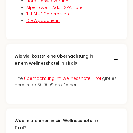
Con
Hotel Schwarzbrunn
Schl
Alpenlove – Adult SPA Hotel
Sch
TUI BLUE Fieberbrunn
Konz
Die Alpbacherin
alle
Ang
Fest
Glüc
Insel
Wie viel kostet eine Übernachtung in
Mer
einem Wellnesshotel in Tirol?
Lun
Black
Eine
Übernachtung im Wellnesshotel Tirol
gibt es
Festi
bereits ab 60,00 € pro Person.
Nibiri
Festi
Ikar
Festi
alle
Ang
Was mitnehmen in ein Wellnesshotel in
Loca
Tirol?
Konz