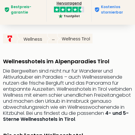
Hervorragend
Slag
Bestpreis­
Kostenlos
Eftel
garantie
stornierbar
Trustpilot
LEG
Deu
Parc
Astér
...
Wellness Tirol
Wellness
Rast
Lan
Baye
Wellnesshotels im Alpenparadies Tirol
Park
Die Bergwelten sind nicht nur für Wanderer und
Plop
Aktivurlauber ein Paradies – auch Wellnessreisende
Deu
nutzen die frische Bergluft und das Panorama für
(eh
entspannte Auszeiten. Wellnesshotels in Tirol verbinden
Holi
Wellness mit einem schier unendlichen Freizeitangebot
Park
und machen den Urlaub in Innsbruck genauso
Tivol
abwechslungsreich wie ein Wellnesswochenende in
Kop
Kitzbühel. Bei uns findest du die passenden
4- und 5-
Futu
Sterne Wellnesshotels in Tirol
.
Bela
alle