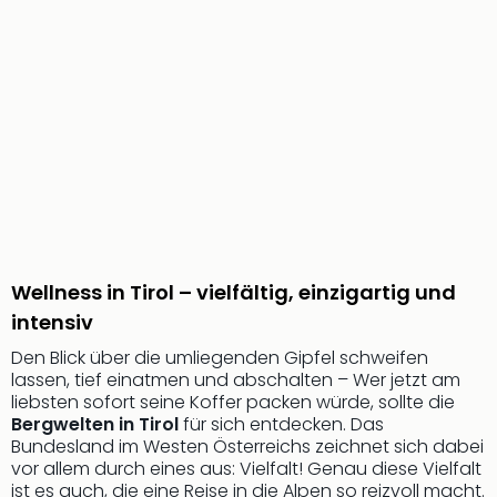
Qua
Com
Club
Pret
Wo
alle
Ang
TV
Sho
ZDF
Fern
in
Wellness in Tirol – vielfältig, einzigartig und
Main
intensiv
Stef
Raa
Den Blick über die umliegenden Gipfel schweifen
Sho
lassen, tief einatmen und abschalten – Wer jetzt am
alle
liebsten sofort seine Koffer packen würde, sollte die
Ang
Bergwelten in Tirol
für sich entdecken. Das
Bundesland im Westen Österreichs zeichnet sich dabei
Fest
vor allem durch eines aus: Vielfalt! Genau diese Vielfalt
Dom
ist es auch, die eine Reise in die Alpen so reizvoll macht.