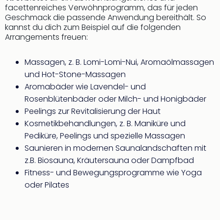
facettenreiches Verwöhnprogramm, das für jeden
Even
Geschmack die passende Anwendung bereithält. So
at
kannst du dich zum Beispiel auf die folgenden
War
Arrangements freuen:
Bros.
Stud
Massagen, z. B. Lomi-Lomi-Nui, Aromaölmassagen
Tour
und Hot-Stone-Massagen
Lon
–
Aromabäder wie Lavendel- und
The
Rosenblütenbäder oder Milch- und Honigbäder
Mak
Peelings zur Revitalisierung der Haut
of
Kosmetikbehandlungen, z. B. Maniküre und
Harr
Pediküre, Peelings und spezielle Massagen
Pott
Saunieren in modernen Saunalandschaften mit
Form
z.B. Biosauna, Kräutersauna oder Dampfbad
1
Die
Fitness- und Bewegungsprogramme wie Yoga
Auss
oder Pilates
Imme
Auss
alle