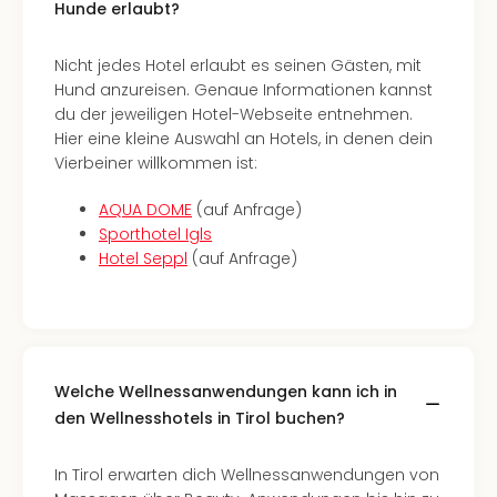
Hunde erlaubt?
Well
Eur
Deu
Nicht jedes Hotel erlaubt es seinen Gästen, mit
Itali
Hund anzureisen. Genaue Informationen kannst
Nied
du der jeweiligen Hotel-Webseite entnehmen.
Öste
Hier eine kleine Auswahl an Hotels, in denen dein
Pole
Vierbeiner willkommen ist:
Südt
Mar
AQUA DOME
(auf Anfrage)
Karl
Sporthotel Igls
alle
Hotel Seppl
(auf Anfrage)
Ang
The
The
Erdi
Trop
Welche Wellnessanwendungen kann ich in
Isla
den Wellnesshotels in Tirol buchen?
The
Bad
Wöri
In Tirol erwarten dich Wellnessanwendungen von