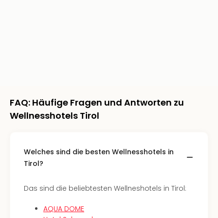
Ang
Spor
Skiu
in
Deu
Skiu
in
Öste
Form
FAQ: Häufige Fragen und Antworten zu
1
Reis
Wellnesshotels Tirol
Konz
Konz
Pitbu
Welches sind die besten Wellnesshotels in
Karo
Tirol?
G
Back
Boy
Das sind die beliebtesten Wellneshotels in Tirol:
Disn
in
AQUA DOME