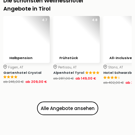
Die schönsten Wellnesshotel
Ang
Angebote in Tirol
Wass
Trop
4.7
4.8
Isla
The
Erdi
Rula
Bad
Sch
Halbpension
Frühstück
All-inclusive
aqu
Fügen, AT
Pertisau, AT
Stans, AT
The
Gartenhotel Crystal
Alpenhotel Tyrol
Hotel Schwarzbr
Sins
s
ab
287,00 €
ab
149,00 €
ab
246,00 €
ab
209,00 €
alle
ab
402,00 €
ab
2
Ang
Zoo
&
Alle Angebote ansehen
Safa
Erle
Zoo
Han