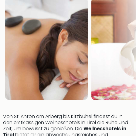
Of
Thro
Stud
Tour
Swar
Krist
Mini
Wun
Ham
War
Bros.
Stud
Tour
Lon
–
The
Mak
of
Von St. Anton am Arlberg bis Kitzbühel findest du in
Harr
den erstklassigen Wellnesshotels in Tirol die Ruhe und
Zeit, um bewusst zu genießen. Die
Wellnesshotels in
Pott
Tirol
bietet dir ein abwechslungsreiches und
An