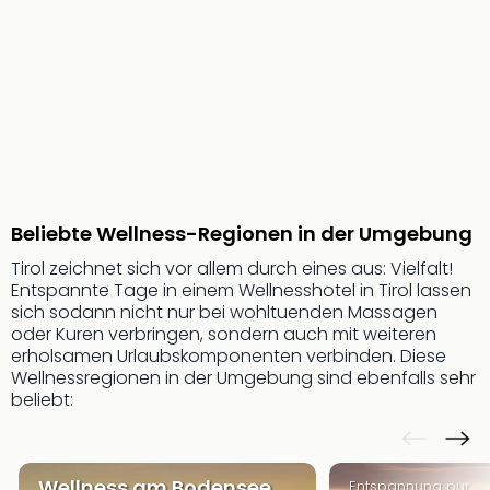
Sere
Park
Allw
Müns
Zoo
Leip
Safa
Beek
Ber
ZOO
Beliebte Wellness-Regionen in der Umgebung
Erle
Tirol zeichnet sich vor allem durch eines aus: Vielfalt!
Gels
Entspannte Tage in einem Wellnesshotel in Tirol lassen
Welt
sich sodann nicht nur bei wohltuenden Massagen
Wal
oder Kuren verbringen, sondern auch mit weiteren
Nau
erholsamen Urlaubskomponenten verbinden. Diese
Aqu
Wellnessregionen in der Umgebung sind ebenfalls sehr
Zool
beliebt:
Gar
Berli
alle
Ang
Wellness am Bodensee
Entspannung pur