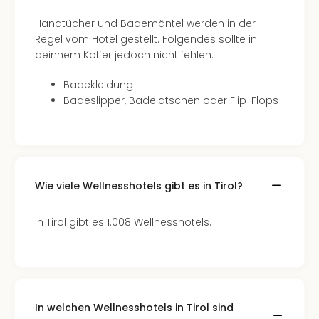
in
Handtücher und Bademäntel werden in der
Köln
Regel vom Hotel gestellt. Folgendes sollte in
Konz
deinnem Koffer jedoch nicht fehlen:
in
Düss
Badekleidung
Well
Badeslipper, Badelatschen oder Flip-Flops
Well
Deu
Allg
Baye
Wal
Baye
Wie viele Wellnesshotels gibt es in Tirol?
Bod
Harz
In Tirol gibt es 1.008 Wellnesshotels.
Nor
NRW
Ost
Sch
alle
In welchen Wellnesshotels in Tirol sind
Ang