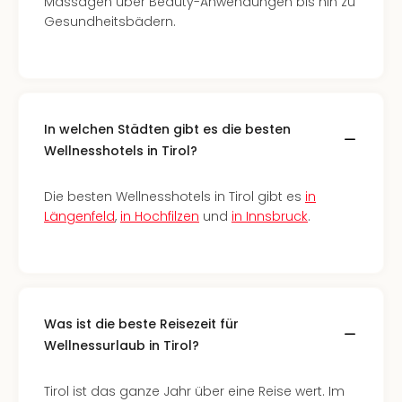
The
Massagen über Beauty-Anwendungen bis hin zu
Sins
Gesundheitsbädern.
Bad
Sch
Tau
The
The
In welchen Städten gibt es die besten
Eusk
Wellnesshotels in Tirol?
Caro
The
Die besten Wellnesshotels in Tirol gibt es
in
Aqu
Längenfeld
,
in Hochfilzen
und
in Innsbruck
.
Prag
Bali
The
The
Bad
Wöri
Was ist die beste Reisezeit für
Rula
Wellnessurlaub in Tirol?
Eur
Karl
Tirol ist das ganze Jahr über eine Reise wert. Im
alle