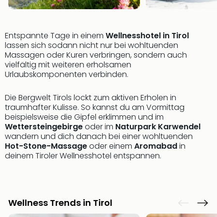
Mer
Ben
Mus
Entspannte Tage in einem
Wellnesshotel in Tirol
Stut
lassen sich sodann nicht nur bei wohltuenden
Pors
Massagen oder Kuren verbringen, sondern auch
Mus
vielfältig mit weiteren erholsamen
Auto
Urlaubskomponenten verbinden.
Wolf
BM
Die Bergwelt Tirols lockt zum aktiven Erholen in
Mus
traumhafter Kulisse. So kannst du am Vormittag
in
beispielsweise die Gipfel erklimmen und im
Mün
Wettersteingebirge
oder im
Naturpark Karwendel
Barb
wandern und dich danach bei einer wohltuenden
Mus
Hot-Stone-Massage
oder einem
Aromabad
in
deinem Tiroler Wellnesshotel entspannen.
Tec
Spey
alle
Ang
Auss
Wellness Trends in Tirol
Ga