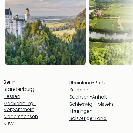
Thea
ABB
Voy
in
Lon
Harr
Pott
Thea
Lon
GOP
Vari
Thea
Berlin
Rheinland-Pfalz
Frie
Brandenburg
Pala
Sachsen
Berli
Hessen
Sachsen-Anhalt
Fest
Mecklenburg-
Schleswig-Holstein
Neu
Vorpommern
Thüringen
Fest
Niedersachsen
Salzburger Land
Bad
NRW
Bad