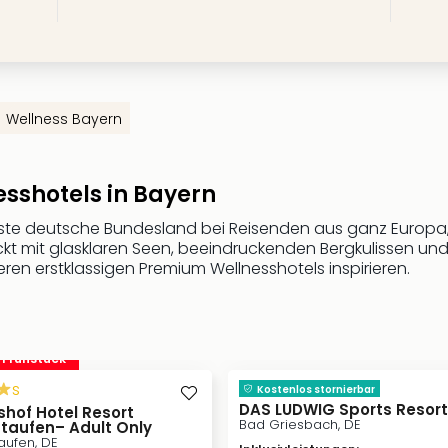
Wellness Bayern
esshotels in Bayern
este deutsche Bundesland bei Reisenden aus ganz Europa, e
ckt mit glasklaren Seen, beeindruckenden Bergkulissen und 
seren erstklassigen Premium Wellnesshotels inspirieren.
. Frühstück
s
Kostenlos stornierbar
DAS LUDWIG Sports Resort
shof Hotel Resort
Bad Griesbach, DE
taufen– Adult Only
aufen, DE