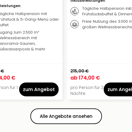
Inklusivleistungen
:
vleistungen
:
Tägliche Halbpension inkl.
ägliche Halbpension mit
Frühstücksbuffet & Dinne
rühstück & 5-Gang-Menü oder
Freie Nutzung des 3.000 
uffet
großen Wellnessbereichs
ugang zum 2.500 m²
ellnessbereich mit
anorama-Saunen,
üßwasserpools & mehr
 €
215,00 €
4,00 €
ab
174,00 €
son für 1
pro Person für 2
zum Angebot
zum Ange
Nächte
Alle Angebote ansehen