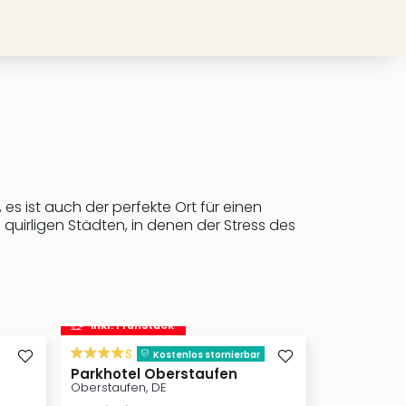
s ist auch der perfekte Ort für einen
quirligen Städten, in denen der Stress des
inkl. Frühstück
s
s
Kostenlos stornierbar
Parkhotel Oberstaufen
Hotel Unte
Oberstaufen, DE
Reit im Winkl