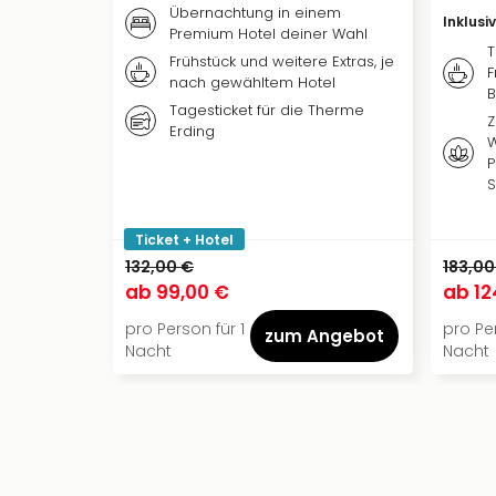
Übernachtung in einem
Inklusi
Premium Hotel deiner Wahl
T
Frühstück und weitere Extras, je
F
nach gewähltem Hotel
B
Tagesticket für die Therme
Z
Erding
W
P
S
Ticket + Hotel
132,00 €
183,00
ab
99,00 €
ab
12
pro Person für 1
pro Per
zum Angebot
Nacht
Nacht