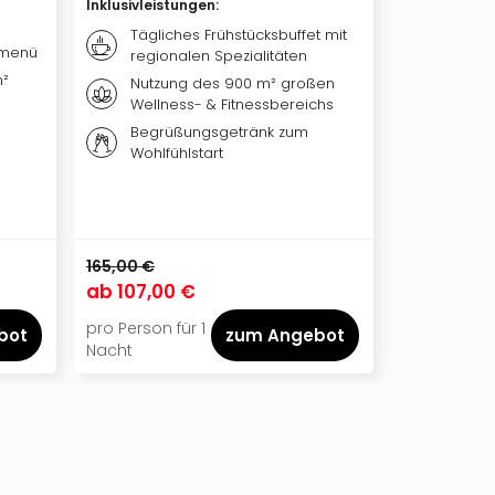
Inklusivleistungen
:
Inklusivleis
Tägliches Frühstücksbuffet mit
Täglic
rmenü
regionalen Spezialitäten
Frühst
Wahlm
m²
Nutzung des 900 m² großen
Wellness- & Fitnessbereichs
Zugan
und S
Begrüßungsgetränk zum
Wohlfühlstart
35 % 
Golfcl
165,00 €
342,00 €
ab
107,00 €
ab
249,0
pro Person für 1
pro Person 
bot
zum Angebot
Nacht
Nächte