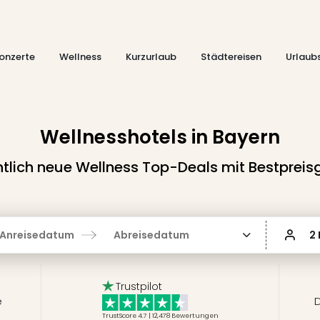
onzerte
Wellness
Kurzurlaub
Städtereisen
Urlaub
Wellnesshotels in Bayern
lich neue Wellness Top-Deals mit Bestpreis
Anreisedatum
Abreisedatum
2
Trustpilot
e
D
TrustScore 4.7 | 12,478
Bewertungen