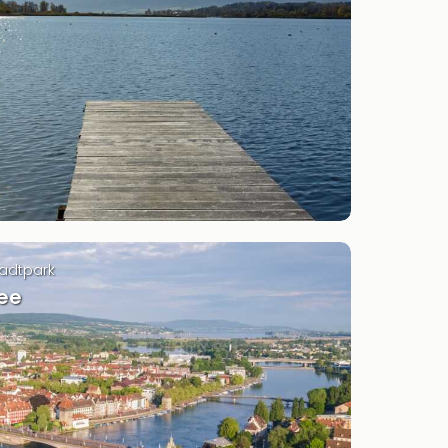
tadtpark
ee