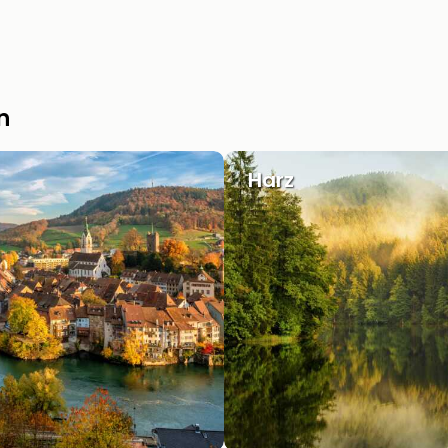
n
Harz