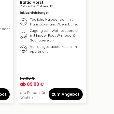
Baltic Horst
Saltic Res
Kolberg
Polnische Ostsee, PL
Polnische Os
Inklusivleistungen
:
Inklusivleis
Tägliche Halbpension mit
Täglic
Frühstücks- und Abendbuffet
Frühst
t oder
Zugang zum Wellnessbereich
Zugan
mit Indoor Pool, Whirlpool &
Welln
Saunabereich
Voll ausgestattete Küche im
Zugan
Apartment
119,00 €
112,00 €
ab
89,00 €
ab
70,00
pro Person für 2
pro Person f
bot
zum Angebot
Nächte
Nacht