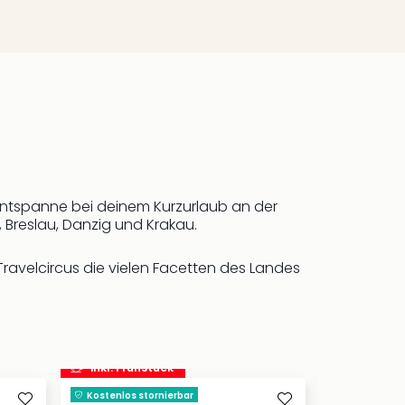
 Entspanne bei deinem Kurzurlaub an der
 Breslau, Danzig und Krakau.
 Travelcircus die vielen Facetten des Landes
inkl. Frühstück
Kostenlos stornierbar
Kostenlos s