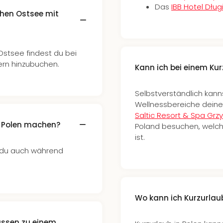
Das
IBB Hotel Dług
chen Ostsee mit
Ostsee findest du bei
gern hinzubuchen.
Kann ich bei einem Ku
Selbstverständlich kann
Wellnessbereiche deines
Saltic Resort & Spa Gr
n Polen machen?
Poland besuchen, welch
ist.
t du auch während
Wo kann ich Kurzurlau
assen zu einem