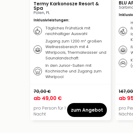
BLU 
Termy Karkonosze Resort &
Sarbino
Spa
Polen, PL
Inklusi
Inklusivleistungen
:
H
Tägliches Frühstück mit
F
reichhaltiger Auswahl
l
K
Zugang zum 1.200 m² großen
Wellnessbereich mit 4
F
Whirlpools, Thermalwasser und
W
Saunalandschaft
K
In den Junior-Suiten mit
(
Kochnische und Zugang zum
Whirlpool
70,00 €
147,00
ab
49,00 €
ab
95
pro Person für 1
pro Pe
zum Angebot
Nacht
Nächt