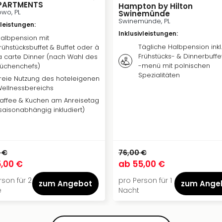
APARTMENTS
Hampton by Hilton
wo, PL
Swinemünde
Swinemünde, PL
vleistungen
:
Inklusivleistungen
:
albpension mit
Tägliche Halbpension inkl.
rühstücksbuffet & Buffet oder à
Frühstücks- & Dinnerbuffe
a carte Dinner (nach Wahl des
-menü mit polnischen
üchenchefs)
Spezialitäten
reie Nutzung des hoteleigenen
ellnessbereichs
affee & Kuchen am Anreisetag
saisonabhängig inkludiert)
 €
76,00 €
,00 €
ab
55,00 €
rson für 2
pro Person für 1
zum Angebot
zum Ange
e
Nacht