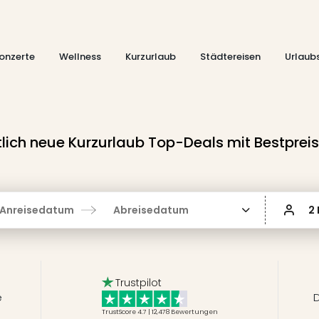
onzerte
Wellness
Kurzurlaub
Städtereisen
Urlaub
ich neue Kurzurlaub Top-Deals mit Bestprei
Anreisedatum
Abreisedatum
2
Trustpilot
e
D
TrustScore 4.7 | 12,478
Bewertungen