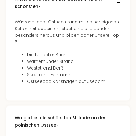
Of
schönsten?
Thro
Stud
Tour
Während jeder Ostseestrand mit seiner eigenen
Swar
Schönheit begeistert, stechen die folgenden
Krist
besonders heraus und bilden daher unsere Top
Mini
5:
Wun
Die Lübecker Bucht
Ham
Warnemünder Strand
War
Weststrand Darß
Bros.
Südstrand Fehmarn
Stud
Ostseebad Karlshagen auf Usedom
Tour
Lon
–
The
Mak
of
Wo gibt es die schönsten Strände an der
Harr
polnischen Ostsee?
Pott
An