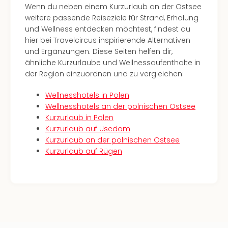
Con
Wenn du neben einem Kurzurlaub an der Ostsee
Schl
weitere passende Reiseziele für Strand, Erholung
Sch
und Wellness entdecken möchtest, findest du
Konz
hier bei Travelcircus inspirierende Alternativen
alle
und Ergänzungen. Diese Seiten helfen dir,
Ang
ähnliche Kurzurlaube und Wellnessaufenthalte in
Fest
der Region einzuordnen und zu vergleichen:
Glüc
Insel
Wellnesshotels in Polen
Mer
Wellnesshotels an der polnischen Ostsee
Lun
Kurzurlaub in Polen
Black
Kurzurlaub auf Usedom
Festi
Kurzurlaub an der polnischen Ostsee
Nibiri
Kurzurlaub auf Rügen
Festi
Ikar
Festi
alle
Ang
Loca
Konz