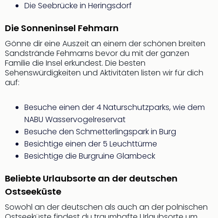
Rou
Die Seebrücke in Heringsdorf
Das
Musi
Die Sonneninsel Fehmarn
Köni
Gönne dir eine Auszeit an einem der schönen breiten
der
Sandstrände Fehmarns bevor du mit der ganzen
Löw
Familie die Insel erkundest. Die besten
Die
Sehenswürdigkeiten und Aktivitäten listen wir für dich
Eisk
auf:
Tarz
MJ
Besuche einen der 4 Naturschutzparks, wie dem
–
NABU Wasservogelreservat
Das
Besuche den Schmetterlingspark in Burg
Mich
Besichtige einen der 5 Leuchttürme
Jac
Musi
Besichtige die Burgruine Glambeck
Der
Teuf
Beliebte Urlaubsorte an der deutschen
träg
Ostseeküste
Pra
Sowohl an der deutschen als auch an der polnischen
Die
Ostseeküste findest du traumhafte Urlaubsorte um