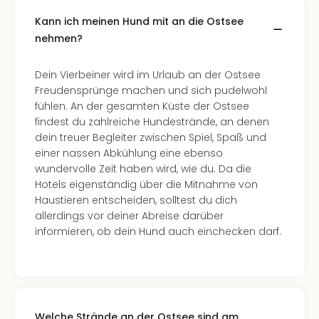
Mer
Kann ich meinen Hund mit an die Ostsee
Ben
nehmen?
Mus
Stut
Pors
Dein Vierbeiner wird im Urlaub an der Ostsee
Mus
Freudensprünge machen und sich pudelwohl
Auto
fühlen. An der gesamten Küste der Ostsee
Wolf
findest du zahlreiche Hundestrände, an denen
BM
dein treuer Begleiter zwischen Spiel, Spaß und
Mus
einer nassen Abkühlung eine ebenso
in
wundervolle Zeit haben wird, wie du. Da die
Mün
Hotels eigenständig über die Mitnahme von
Barb
Haustieren entscheiden, solltest du dich
Mus
allerdings vor deiner Abreise darüber
Tec
informieren, ob dein Hund auch einchecken darf.
Spey
alle
Ang
Auss
Ga
Welche Strände an der Ostsee sind am