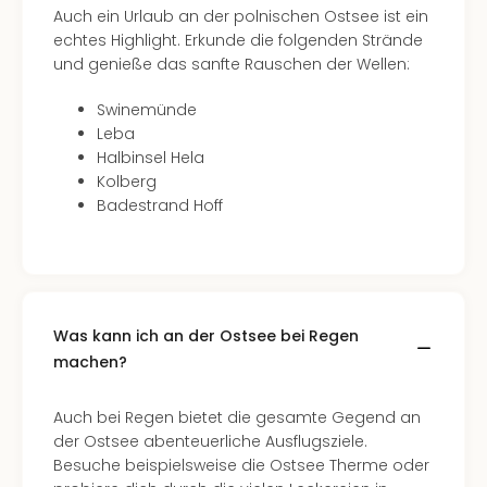
Auch ein Urlaub an der polnischen Ostsee ist ein
Even
echtes Highlight. Erkunde die folgenden Strände
at
und genieße das sanfte Rauschen der Wellen:
War
Bros.
Swinemünde
Stud
Leba
Tour
Halbinsel Hela
Lon
Kolberg
–
Badestrand Hoff
The
Mak
of
Harr
Pott
Form
Was kann ich an der Ostsee bei Regen
1
machen?
Die
Auss
Auch bei Regen bietet die gesamte Gegend an
Imme
der Ostsee abenteuerliche Ausflugsziele.
Auss
Besuche beispielsweise die Ostsee Therme oder
alle