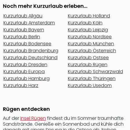
Sere
Noch mehr Kurzurlaub erleben…
Park
Allw
Kurzurlaub Allgäu
Kurzurlaub Holland
Müns
Kurzurlaub Amsterdam
Kurzurlaub Köln
Zoo
Kurzurlaub Bayern
Kurzurlaub Leipzig
Leip
Kurzurlaub Berlin
Kurzurlaub Nordsee
Safa
Kurzurlaub Bodensee
Kurzurlaub München
Beek
Kurzurlaub Brandenburg
Kurzurlaub Österreich
Ber
Kurzurlaub Deutschland
Kurzurlaub Ostsee
ZOO
Kurzurlaub Dresden
Kurzurlaub Rügen
Erle
Gels
Kurzurlaub Europa
Kurzurlaub Schwarzwald
Welt
Kurzurlaub Hamburg
Kurzurlaub Thüringen
Wal
Kurzurlaub Harz
Kurzurlaub Usedom
Nau
Aqu
Zool
Rügen entdecken
Gar
Berli
Auf der
Insel Rügen
findest du im Sommer traumhafte
alle
Sandstrände. Genieße ein Sonnenbad und kühle dich
Ang
danach mit einem Sprung in die Ostsee ab. Neben