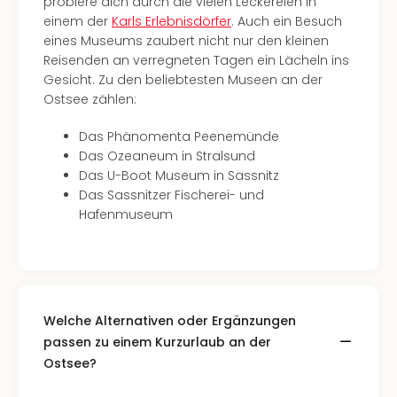
probiere dich durch die vielen Leckereien in
Ang
einem der
Karls Erlebnisdörfer
. Auch ein Besuch
Spor
eines Museums zaubert nicht nur den kleinen
Skiu
Reisenden an verregneten Tagen ein Lächeln ins
in
Gesicht. Zu den beliebtesten Museen an der
Deu
Ostsee zählen:
Skiu
in
Das Phänomenta Peenemünde
Öste
Das Ozeaneum in Stralsund
Form
Das U-Boot Museum in Sassnitz
1
Das Sassnitzer Fischerei- und
Reis
Hafenmuseum
Konz
Konz
Pitbu
Karo
G
Welche Alternativen oder Ergänzungen
Back
Boy
passen zu einem Kurzurlaub an der
Disn
Ostsee?
in