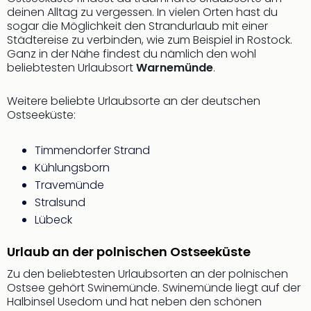
Sch
deinen Alltag zu vergessen. In vielen Orten hast du
und
sogar die Möglichkeit den Strandurlaub mit einer
das
Städtereise zu verbinden, wie zum Beispiel in Rostock.
Biest
Ganz in der Nähe findest du nämlich den wohl
Wie
beliebtesten Urlaubsort
Warnemünde
.
Mari
Ther
Weitere beliebte Urlaubsorte an der deutschen
Sta
Ostseeküste:
Ente
Das
Timmendorfer Strand
Pha
Kühlungsborn
der
Ope
Travemünde
Köln
Stralsund
Tan
Lübeck
der
Vam
Urlaub an der polnischen Ostseeküste
alle
Zu den beliebtesten Urlaubsorten an der polnischen
Ang
Ostsee gehört Swinemünde. Swinemünde liegt auf der
Sho
Halbinsel Usedom und hat neben den schönen
&