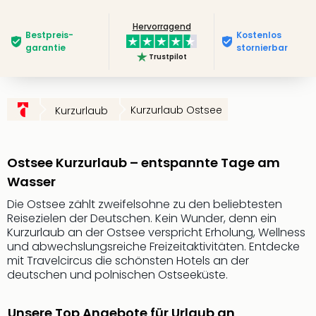
Slag
Hervorragend
Eftel
Bestpreis­
Kostenlos
LEG
garantie
stornierbar
Trustpilot
Deu
Parc
Astér
Rast
Kurzurlaub Ostsee
Kurzurlaub
Lan
Baye
Park
Ostsee Kurzurlaub – entspannte Tage am
Plop
Wasser
Deu
(eh
Die Ostsee zählt zweifelsohne zu den beliebtesten
Holi
Reisezielen der Deutschen. Kein Wunder, denn ein
Park
Kurzurlaub an der Ostsee verspricht Erholung, Wellness
und abwechslungsreiche Freizeitaktivitäten. Entdecke
Tivol
mit Travelcircus die schönsten Hotels an der
Kop
deutschen und polnischen Ostseeküste.
Futu
Bela
alle
Unsere Top Angebote für Urlaub an