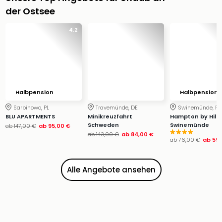
Ang
der Ostsee
Wass
Trop
4.2
Isla
The
Erdi
Rula
Bad
Sch
Halbpension
Halbpension
aqu
Sarbinowo, PL
Travemünde, DE
Swinemünde, PL
The
BLU APARTMENTS
Minikreuzfahrt
Hampton by Hilt
Sins
Schweden
Swinemünde
ab
147,00 €
ab
95,00 €
ab
143,00 €
ab
84,00 €
alle
ab
76,00 €
ab
55,
Ang
Zoo
&
Alle Angebote ansehen
Safa
Erle
Zoo
Han