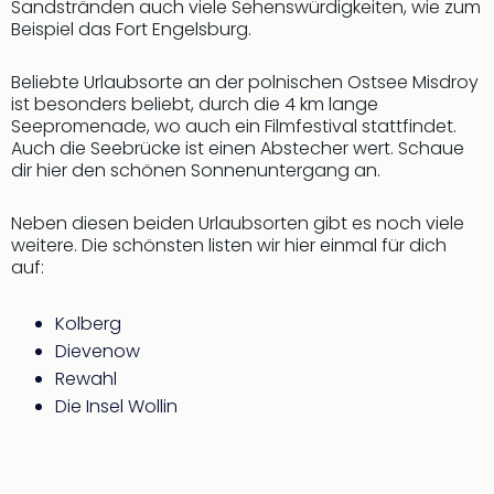
Sandstränden auch viele Sehenswürdigkeiten, wie zum
Thea
Beispiel das Fort Engelsburg.
ABB
Voy
Beliebte Urlaubsorte an der polnischen Ostsee Misdroy
in
ist besonders beliebt, durch die 4 km lange
Lon
Seepromenade, wo auch ein Filmfestival stattfindet.
Harr
Auch die Seebrücke ist einen Abstecher wert. Schaue
Pott
dir hier den schönen Sonnenuntergang an.
Thea
Lon
Neben diesen beiden Urlaubsorten gibt es noch viele
GOP
weitere. Die schönsten listen wir hier einmal für dich
Vari
auf:
Thea
Frie
Kolberg
Pala
Dievenow
Berli
Rewahl
Fest
Neu
Die Insel Wollin
Fest
Bad
Bad