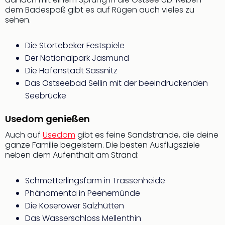
noc
dem Badespaß gibt es auf Rügen auch vieles zu
sehen.
meh
Frei
Frei
Die Störtebeker Festspiele
Eur
Der Nationalpark Jasmund
Frei
Die Hafenstadt Sassnitz
Deu
Das Ostseebad Sellin mit der beeindruckenden
Frei
Seebrücke
Nied
Frei
Usedom genießen
Öste
Frei
Auch auf
Usedom
gibt es feine Sandstrände, die deine
Fran
ganze Familie begeistern. Die besten Ausflugsziele
Musi
neben dem Aufenthalt am Strand:
&
Sho
Schmetterlingsfarm in Trassenheide
Musi
Phänomenta in Peenemünde
Starl
Die Koserower Salzhütten
Expr
Das Wasserschloss Mellenthin
Moul