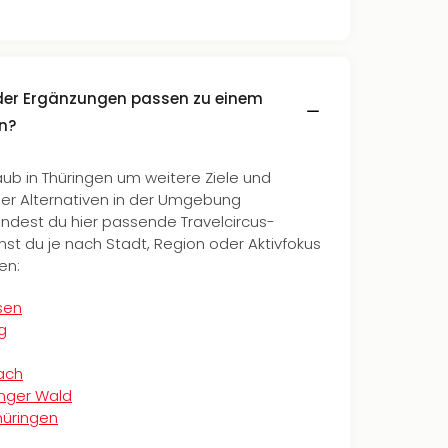
oder Ergänzungen passen zu einem
n?
ub in Thüringen um weitere Ziele und
er Alternativen in der Umgebung
indest du hier passende Travelcircus-
st du je nach Stadt, Region oder Aktivfokus
en:
sen
ig
nach
inger Wald
hüringen