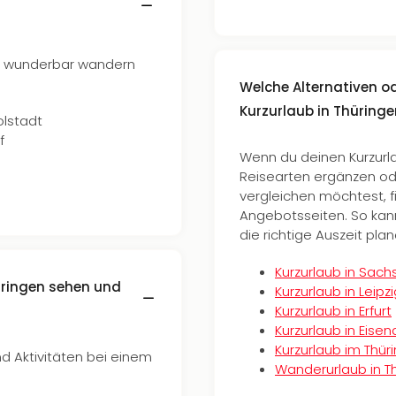
du wunderbar wandern
Welche Alternativen 
Kurzurlaub in Thüringe
lstadt
f
Wenn du deinen Kurzurla
Reisearten ergänzen od
vergleichen möchtest, f
Angebotsseiten. So kann
die richtige Auszeit plan
Kurzurlaub in Sach
üringen sehen und
Kurzurlaub in Leipz
Kurzurlaub in Erfurt
Kurzurlaub in Eise
Kurzurlaub im Thür
d Aktivitäten bei einem
Wanderurlaub in T