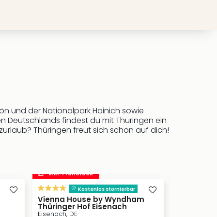
ön und der Nationalpark Hainich sowie
n Deutschlands findest du mit Thüringen ein
urlaub? Thüringen freut sich schon auf dich!
inkl. Frühstück
inkl. Frü
s
Kostenlos stornierbar
Vienna House by Wyndham
Der Linde
Thüringer Hof Eisenach
Thüringen, D
Eisenach, DE