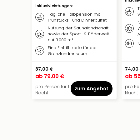
Inklusi
Inklusivleistungen
:
T
Tägliche Halbpension mit
V
Frühstücks- und Dinnerbuffet
N
Nutzung der Saunalandschaft
W
sowie der Sport- & Bäderwelt
A
auf 3.000 m²
N
Eine Eintrittskarte für das
Grenzlandmuseum
87,00 €
74,00
ab
79,00 €
ab
55
pro Person für 1
pro Per
zum Angebot
Nacht
Nacht