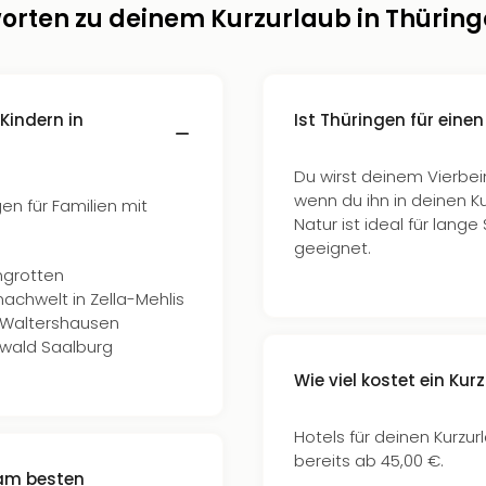
orten zu deinem Kurzurlaub in Thürin
Kindern in
Ist Thüringen für eine
Du wirst deinem Vierbein
wenn du ihn in deinen Ku
gen für Familien mit
Natur ist ideal für lan
geeignet.
ngrotten
machwelt in Zella-Mehlis
n Waltershausen
wald Saalburg
Wie viel kostet ein Kur
Hotels für deinen Kurzur
bereits ab 45,00 €.
 am besten