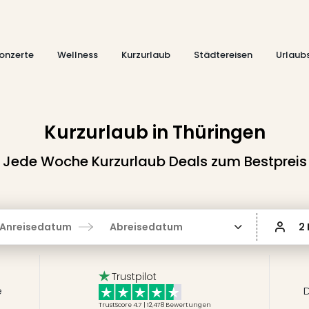
onzerte
Wellness
Kurzurlaub
Städtereisen
Urlaub
Kurzurlaub in Thüringen
Jede Woche Kurzurlaub Deals zum Bestpreis
Anreisedatum
Abreisedatum
2
Trustpilot
e
D
TrustScore 4.7 | 12,478
Bewertungen