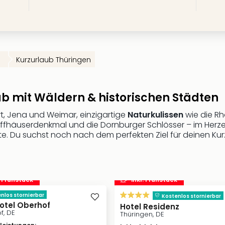
Kurzurlaub Thüringen
b mit Wäldern & historischen Städten
rt, Jena und Weimar, einzigartige
Naturkulissen
wie die Rh
ffhäuserdenkmal und die Dornburger Schlösser – im Herze
e. Du suchst noch nach dem perfekten Ziel für deinen Kurz
. Frühstück
inkl. Frühstück
nlos stornierbar
Kostenlos stornierbar
otel Oberhof
Hotel Residenz
f, DE
Thüringen, DE