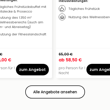
vleistungen
:
Inklusivleistungen
:
ägliches Frühstücksbuffet mit
Tägliches Frühstück
italecke & Prosecco
Nutzung des Wellnessber
utzung des 1.350 m²
ellnessbereichs (auch am
n- und Abreisetag)
utzung der Fitnesslandschaft
 €
65,00 €
,00 €
ab
58,50 €
son für 1
pro Person für 1
zum Angebot
zum Ange
Nacht
Alle Angebote ansehen