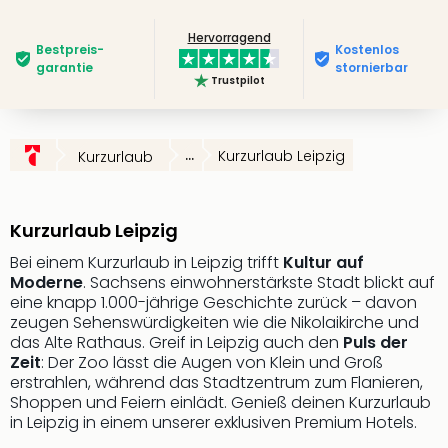
Slag
Hervorragend
Eftel
Bestpreis­
Kostenlos
LEG
garantie
stornierbar
Trustpilot
Deu
Parc
Astér
Rast
...
Kurzurlaub Leipzig
Kurzurlaub
Lan
Baye
Park
Kurzurlaub Leipzig
Plop
Deu
Bei einem Kurzurlaub in Leipzig trifft
Kultur auf
Moderne
. Sachsens einwohnerstärkste Stadt blickt auf
(eh
eine knapp 1.000-jährige Geschichte zurück – davon
Holi
zeugen Sehenswürdigkeiten wie die Nikolaikirche und
Park
das Alte Rathaus. Greif in Leipzig auch den
Puls der
Tivol
Zeit
: Der Zoo lässt die Augen von Klein und Groß
Kop
erstrahlen, während das Stadtzentrum zum Flanieren,
Futu
Shoppen und Feiern einlädt. Genieß deinen Kurzurlaub
Bela
in Leipzig in einem unserer exklusiven Premium Hotels.
alle