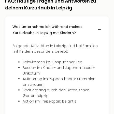
Sch
FAQ: Häufige Fragen und Antworten zu
und
deinem Kurzurlaub in Leipzig
das
Biest
Wie
Was unternehme ich während meines
Mari
Kurzurlaubs in Leipzig mit Kindern?
Ther
Sta
Ente
Folgende Aktivitäten in Leipzig sind bei Familien
Das
mit Kindern besonders beliebt:
Pha
der
Schwimmen im Cospudener See
Ope
Besuch im Kinder- und Jugendmuseum
Köln
Unikatum
Tan
Aufführung im Puppentheater Sterntaler
der
anschauen
Vam
Spaziergang durch den Botanischen
alle
Garten Leipzig
Ang
Action im Freizeitpark Belantis
Sho
&