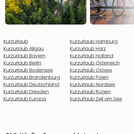
Rou
Das
Musi
Köni
der
Löw
Kurzurlaub
Kurzurlaub Hamburg
Die
Kurzurlaub Allgäu
Kurzurlaub Harz
Eisk
Tarz
Kurzurlaub Bayern
Kurzurlaub Holland
MJ
Kurzurlaub Berlin
Kurzurlaub Österreich
–
Kurzurlaub Bodensee
Kurzurlaub Ostsee
Das
Kurzurlaub Brandenburg
Kurzurlaub Polen
Mich
Kurzurlaub Deutschland
Kurzurlaub Nordsee
Jac
Kurzurlaub Dresden
Kurzurlaub Rügen
Musi
Kurzurlaub Europa
Kurzurlaub Zell am See
Der
Teuf
träg
Pra
Die