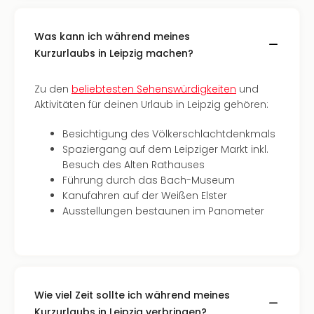
Qua
Com
Club
Was kann ich während meines
Pret
Kurzurlaubs in Leipzig machen?
Wo
alle
Zu den
beliebtesten Sehenswürdigkeiten
und
Ang
Aktivitäten für deinen Urlaub in Leipzig gehören:
TV
Sho
Besichtigung des Völkerschlachtdenkmals
ZDF
Spaziergang auf dem Leipziger Markt inkl.
Fern
Besuch des Alten Rathauses
in
Führung durch das Bach-Museum
Main
Kanufahren auf der Weißen Elster
Stef
Ausstellungen bestaunen im Panometer
Raa
Sho
alle
Ang
Fest
Wie viel Zeit sollte ich während meines
Dom
Kurzurlaubs in Leipzig verbringen?