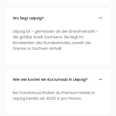
Thea
ABB
Voy
Wo liegt Leipzig?
in
Lon
Leipzig ist – gemessen an der Einwohnerzahl –
Harr
die größte Stadt Sachsens. Sie liegt im
Pott
Nordwesten des Bundeslandes, unweit der
Thea
Grenze zu Sachsen-Anhalt.
Lon
GOP
Vari
Thea
Frie
Pala
Wie viel kostet ein Kurzurlaub in Leipzig?
Berli
Fest
Bei Travelcircus findest du Premium Hotels in
Neu
Leipzig bereits ab 45,00 € pro Person.
Fest
Bad
Bad