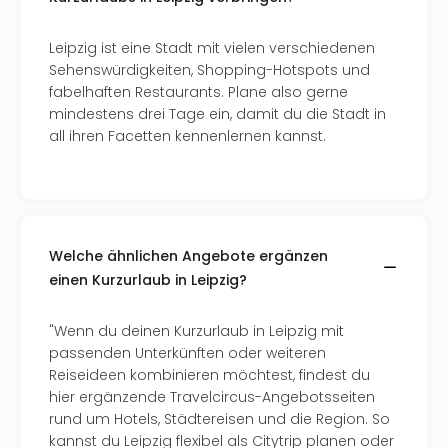
Fest
Stör
Fest
Leipzig ist eine Stadt mit vielen verschiedenen
Mus
Sehenswürdigkeiten, Shopping-Hotspots und
Fuld
fabelhaften Restaurants. Plane also gerne
Are
mindestens drei Tage ein, damit du die Stadt in
di
all ihren Facetten kennenlernen kannst.
Ver
alle
Ang
Musi
Musi
Welche ähnlichen Angebote ergänzen
Ham
einen Kurzurlaub in Leipzig?
alle
Ang
Kultu
"Wenn du deinen Kurzurlaub in Leipzig mit
&
passenden Unterkünften oder weiteren
Spor
Reiseideen kombinieren möchtest, findest du
Mus
hier ergänzende Travelcircus-Angebotsseiten
Tec
rund um Hotels, Städtereisen und die Region. So
Sins
kannst du Leipzig flexibel als Citytrip planen oder