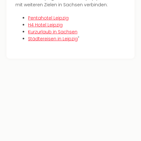
Mer
mit weiteren Zielen in Sachsen verbinden:
Ben
Mus
Pentahotel Leipzig
Stut
H4 Hotel Leipzig
Pors
Kurzurlaub in Sachsen
Mus
Städtereisen in Leipzig
"
Auto
Wolf
BM
Mus
in
Mün
Barb
Mus
Tec
Spey
alle
Ang
Auss
Ga