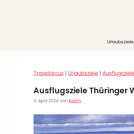
Zum
Inhalt
springen
Urlaubsziele
Travelcircus
|
Urlaubsziele
|
Ausflugsziel
Ausflugsziele Thüringer 
4. April 2024
von
Kathy