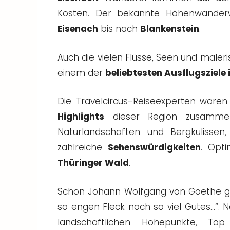
Kosten. Der bekannte Höhenwanderw
Eisenach
bis nach
Blankenstein
.
Auch die vielen Flüsse, Seen und male
einem der
beliebtesten Ausflugsziele
Die Travelcircus-Reiseexperten ware
Highlights
dieser Region zusammeng
Naturlandschaften und Bergkulissen
zahlreiche
Sehenswürdigkeiten
. Opt
Thüringer Wald
.
Schon Johann Wolfgang von Goethe ge
so engen Fleck noch so viel Gutes…“. N
landschaftlichen Höhepunkte, Top