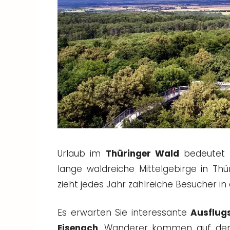
Urlaub im
Thüringer Wald
bedeutet v
lange waldreiche Mittelgebirge in Th
zieht jedes Jahr zahlreiche Besucher in
Es erwarten Sie interessante
Ausflugs
Eisenach
. Wanderer kommen auf de