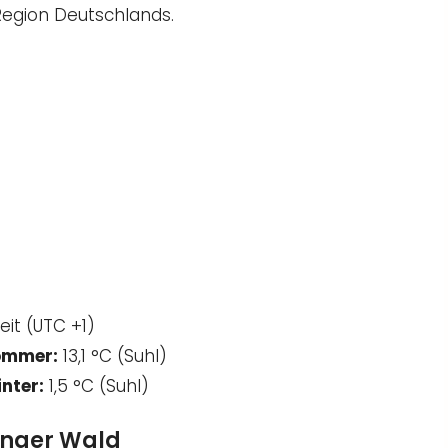
Region Deutschlands.
eit (UTC +1)
ommer:
13,1 °C (Suhl)
nter:
1,5 °C (Suhl)
inger Wald