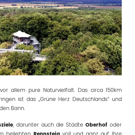
or allem pure Naturvielfalt. Das circa 150km
üringen ist das „Grüne Herz Deutschlands“ und
 den Bann.
ziele
, darunter auch die Städte
Oberhof
oder
m beliebten
Rennsteig
voll und ganz auf Ihre