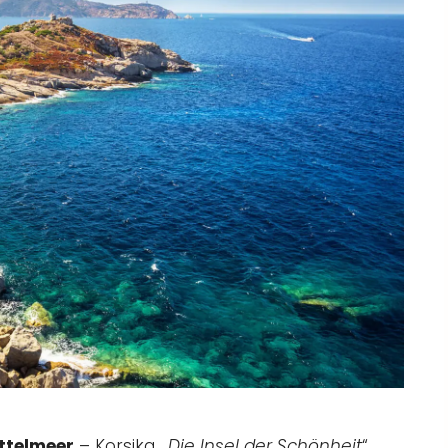
ittelmeer
– Korsika. „
Die Insel der Schönheit
“