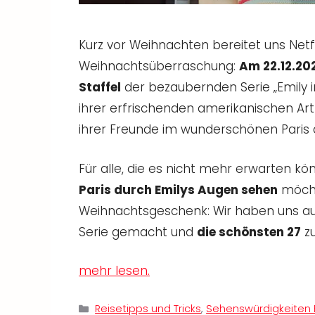
Kurz vor Weihnachten bereitet uns Netfl
Weihnachtsüberraschung:
Am 22.12.202
Staffel
der bezaubernden Serie „Emily in
ihrer erfrischenden amerikanischen Art
ihrer Freunde im wunderschönen Paris a
Für alle, die es nicht mehr erwarten kö
Paris durch Emilys Augen sehen
möcht
Weihnachtsgeschenk: Wir haben uns au
Serie gemacht und
die schönsten 27
z
mehr lesen.
Kategorien
Reisetipps und Tricks
,
Sehenswürdigkeiten