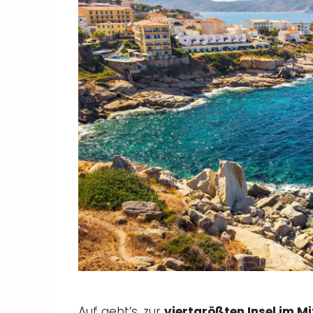
Auf geht’s, zur
viertgrößten Insel im M