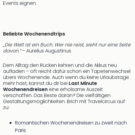
Events eignen.
noc
meh
Frei
Frei
Eur
Beliebte Wochenendtrips
Frei
„Die Welt ist ein Buch. Wer nie reist, sieht nur eine Seite
Deu
davon.“
– Aurelius Augustinus
Frei
Nied
Frei
Dem Alltag den Rücken kehren und die Akkus neu
aufladen – oft reicht dafür schon ein Tapetenwechsel
Öste
übers Wochenende. Auch wenn du keine Urlaubstage
Frei
mehr hast, kannst du dir bei
Last Minute
Fran
Wochenendreisen
eine erholsame Auszeit
Musi
verschaffen. Das Beste daran? Die vielfältigen
&
Gestaltungsmöglichkeiten. Brich mit Travelcircus auf
Sho
zu:
Musi
Starl
Romantischen Wochenendreisen zu zweit nach
Expr
Paris
Moul