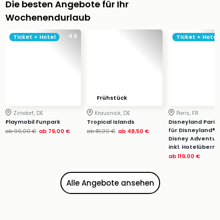
Die besten Angebote für Ihr
Ang
Wass
Wochenendurlaub
Trop
4.6
Isla
Ticket + Hotel
Ticket + Hotel
The
Erdi
Rula
Bad
Sch
Frühstück
aqu
The
Zirndorf, DE
Krausnick, DE
Paris, FR
Playmobil Funpark
Tropical Islands
Disneyland Paris: 
Sins
für Disneyland® 
ab
99,00 €
ab
79,00 €
ab
81,00 €
ab
48,50 €
alle
Disney Adventur
Ang
inkl. Hotelübern
Zoo
ab
119,00 €
&
Safa
Alle Angebote ansehen
Erle
Zoo
Han