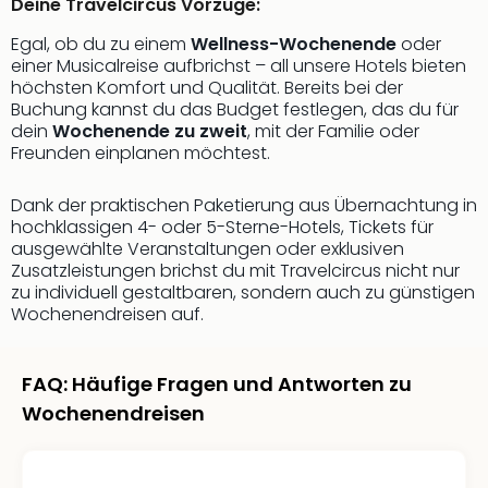
Sch
Deine Travelcircus Vorzüge:
und
Egal, ob du zu einem
Wellness-Wochenende
oder
das
einer Musicalreise aufbrichst – all unsere Hotels bieten
Biest
höchsten Komfort und Qualität. Bereits bei der
Wie
Buchung kannst du das Budget festlegen, das du für
Mari
dein
Wochenende zu zweit
, mit der Familie oder
Ther
Freunden einplanen möchtest.
Sta
Ente
Dank der praktischen Paketierung aus Übernachtung in
Das
hochklassigen 4- oder 5-Sterne-Hotels, Tickets für
Pha
ausgewählte Veranstaltungen oder exklusiven
der
Zusatzleistungen brichst du mit Travelcircus nicht nur
Ope
zu individuell gestaltbaren, sondern auch zu günstigen
Köln
Wochenendreisen auf.
Tan
der
FAQ: Häufige Fragen und Antworten zu
Vam
alle
Wochenendreisen
Ang
Sho
&