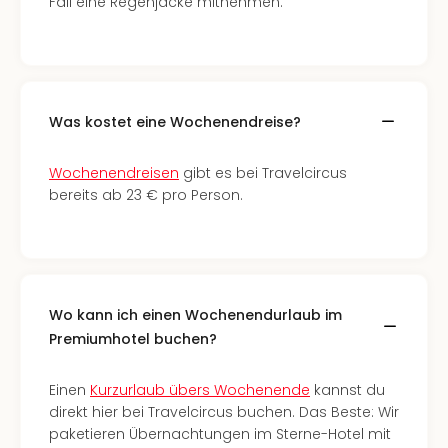
Fall eine Regenjacke mitnehmen.
Qua
Com
Club
Pret
Wo
alle
Was kostet eine Wochenendreise?
Ang
TV
Wochenendreisen
gibt es bei Travelcircus
Sho
bereits ab 23 € pro Person.
ZDF
Fern
in
Main
Stef
Raa
Wo kann ich einen Wochenendurlaub im
Sho
Premiumhotel buchen?
alle
Ang
Einen
Kurzurlaub übers Wochenende
kannst du
Fest
direkt hier bei Travelcircus buchen. Das Beste: Wir
Dom
paketieren Übernachtungen im Sterne-Hotel mit