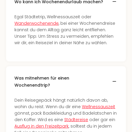
Wo kann ich Wochenendurlaub machen?
Thea
ABB
Egal Städtetrip, Wellnessauszeit oder
Voy
Wanderwochenende
, bei einer Wochenendreise
in
kannst du dem Alltag ganz leicht entfliehen.
Lon
Unser Tipp: Um Stress zu vermeiden, empfehlen
Harr
wir dir, ein Reiseziel in deiner Nähe zu wählen.
Pott
Thea
Lon
GOP
Vari
Thea
Was mitnehmen für einen
Frie
Wochenendtrip?
Pala
Berli
Dein Reisegepäck hängt natürlich davon ab,
Fest
wohin du reist. Wenn du dir eine
Wellnessauszeit
Neu
gönnst, pack Badekleidung und Badelatschen in
Fest
den Koffer. Wird es eine
Städtereise
oder gar ein
Bad
Ausflug in den Freizeitpark
, solltest du in jedem
Bad