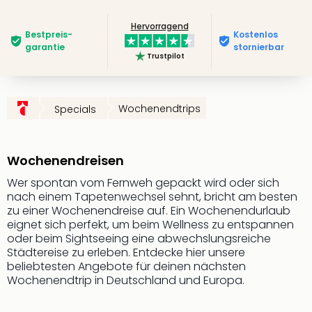
Slag
Hervorragend
Eftel
Bestpreis­
Kostenlos
LEG
garantie
stornierbar
Trustpilot
Deu
Parc
Astér
Rast
Wochenendtrips
Specials
Lan
Baye
Park
Wochenendreisen
Plop
Deu
Wer spontan vom Fernweh gepackt wird oder sich
nach einem Tapetenwechsel sehnt, bricht am besten
(eh
zu einer Wochenendreise auf. Ein Wochenendurlaub
Holi
eignet sich perfekt, um beim Wellness zu entspannen
Park
oder beim Sightseeing eine abwechslungsreiche
Tivol
Städtereise zu erleben. Entdecke hier unsere
Kop
beliebtesten Angebote für deinen nächsten
Futu
Wochenendtrip in Deutschland und Europa.
Bela
alle