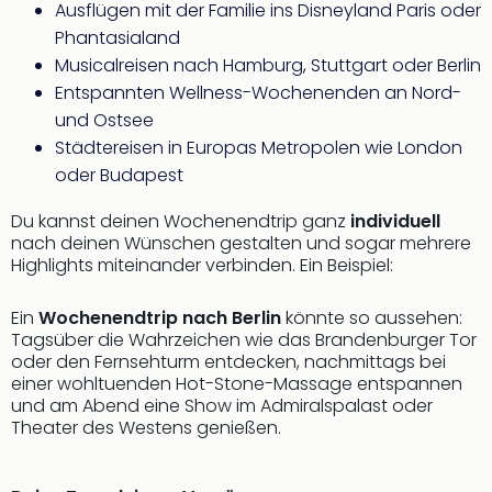
Ausflügen mit der Familie ins Disneyland Paris oder
Rou
Das
Phantasialand
Musi
Musicalreisen nach Hamburg, Stuttgart oder Berlin
Köni
Entspannten Wellness-Wochenenden an Nord-
der
und Ostsee
Löw
Städtereisen in Europas Metropolen wie London
Die
oder Budapest
Eisk
Tarz
Du kannst deinen Wochenendtrip ganz
individuell
MJ
nach deinen Wünschen gestalten und sogar mehrere
–
Highlights miteinander verbinden. Ein Beispiel:
Das
Mich
Ein
Wochenendtrip nach Berlin
könnte so aussehen:
Jac
Tagsüber die Wahrzeichen wie das Brandenburger Tor
Musi
oder den Fernsehturm entdecken, nachmittags bei
Der
einer wohltuenden Hot-Stone-Massage entspannen
Teuf
und am Abend eine Show im Admiralspalast oder
träg
Theater des Westens genießen.
Pra
Die