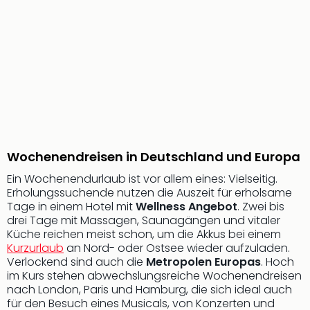
Sere
Park
Allw
Müns
Zoo
Leip
Safa
Beek
Ber
ZOO
Erle
Wochenendreisen in Deutschland und Europa
Gels
Ein Wochenendurlaub ist vor allem eines: Vielseitig.
Welt
Erholungssuchende nutzen die Auszeit für erholsame
Wal
Tage in einem Hotel mit
Wellness Angebot
. Zwei bis
Nau
drei Tage mit Massagen, Saunagängen und vitaler
Aqu
Küche reichen meist schon, um die Akkus bei einem
Zool
Kurzurlaub
an Nord- oder Ostsee wieder aufzuladen.
Gar
Verlockend sind auch die
Metropolen Europas
. Hoch
im Kurs stehen abwechslungsreiche Wochenendreisen
Berli
nach London, Paris und Hamburg, die sich ideal auch
alle
für den Besuch eines Musicals, von Konzerten und
Ang