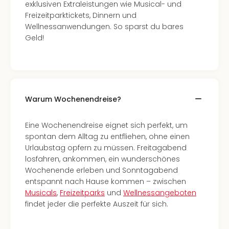
Fest
exklusiven Extraleistungen wie Musical- und
Stör
Freizeitparktickets, Dinnern und
Fest
Wellnessanwendungen. So sparst du bares
Mus
Geld!
Fuld
Are
di
Ver
alle
Warum Wochenendreise?
Ang
Musi
Musi
Eine Wochenendreise eignet sich perfekt, um
Ham
spontan dem Alltag zu entfliehen, ohne einen
alle
Urlaubstag opfern zu müssen. Freitagabend
Ang
losfahren, ankommen, ein wunderschönes
Kultu
Wochenende erleben und Sonntagabend
&
entspannt nach Hause kommen – zwischen
Spor
Musicals
,
Freizeitparks
und
Wellnessangeboten
Mus
findet jeder die perfekte Auszeit für sich.
Tec
Sins