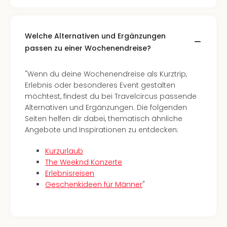
Mer
Ben
Mus
Welche Alternativen und Ergänzungen
Stut
passen zu einer Wochenendreise?
Pors
Mus
Auto
"Wenn du deine Wochenendreise als Kurztrip,
Wolf
Erlebnis oder besonderes Event gestalten
BM
möchtest, findest du bei Travelcircus passende
Mus
Alternativen und Ergänzungen. Die folgenden
in
Seiten helfen dir dabei, thematisch ähnliche
Mün
Angebote und Inspirationen zu entdecken:
Barb
Kurzurlaub
Mus
The Weeknd Konzerte
Tec
Erlebnisreisen
Spey
Geschenkideen für Männer
"
alle
Ang
Auss
Ga