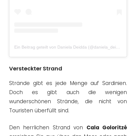
Ein Beitrag geteilt von Daniela Deidda (@daniela_deidda)
am
F
Versteckter Strand
Strände gibt es jede Menge auf Sardinien.
Doch es gibt auch die wenigen
wunderschönen Strände, die nicht von
Touristen überfüllt sind.
Den herrlichen Strand von
Cala Goloritzé