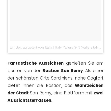
Ein Beitrag geteilt von Italia | Italy Yallers ® (@yallersitalia)
am
O
Fantastische Aussichten
genießen Sie am
besten von der
Bastion San Remy
. Als einer
der schönsten Orte Sardiniens, nahe Cagliari,
bietet Ihnen die Bastion, das
Wahrzeichen
der Stadt
San Remy, eine Plattform mit
zwei
Aussichtsterrassen
.