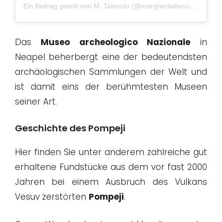
Ein Beitrag geteilt von M. Taliercio (@margheritaliercio)
am
Jun
Das
Museo archeologico Nazionale
in
Neapel beherbergt eine der bedeutendsten
archäologischen Sammlungen der Welt und
ist damit eins der berühmtesten Museen
seiner Art.
Geschichte des Pompeji
Hier finden Sie unter anderem zahlreiche gut
erhaltene Fundstücke aus dem vor fast 2000
Jahren bei einem Ausbruch des Vulkans
Vesuv zerstörten
Pompeji
.