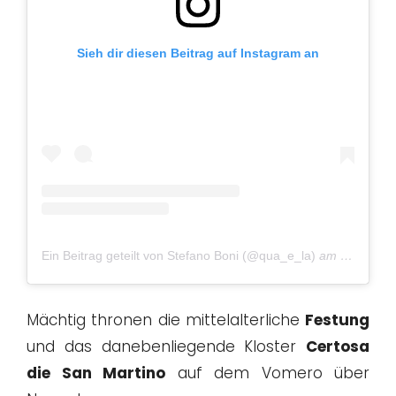
Sieh dir diesen Beitrag auf Instagram an
Ein Beitrag geteilt von Stefano Boni (@qua_e_la)
am
Okt 31, 
Mächtig thronen die mittelalterliche
Festung
und das danebenliegende Kloster
Certosa
die San Martino
auf dem Vomero über