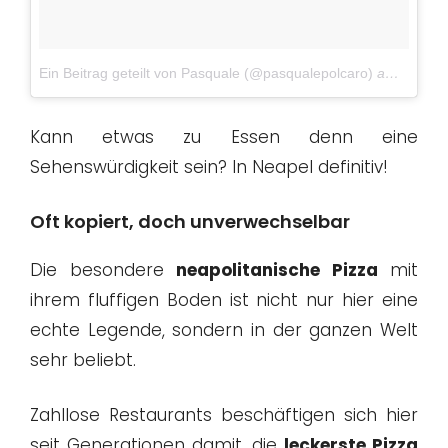
Ein Beitrag geteilt von Pasquale (@pasqualepolcaro)
am
Apr 9,
Kann etwas zu Essen denn eine
Sehenswürdigkeit sein? In Neapel definitiv!
Oft kopiert, doch unverwechselbar
Die besondere
neapolitanische Pizza
mit
ihrem fluffigen Boden ist nicht nur hier eine
echte Legende, sondern in der ganzen Welt
sehr beliebt.
Zahllose Restaurants beschäftigen sich hier
seit Generationen damit, die
leckerste Pizza