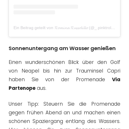
Ein Beitrag geteilt von 𝓡𝓸𝓶𝓲𝓷𝓪 𝓡𝓾𝓼𝓼𝓸𝓵𝓲𝓵𝓵𝓸 (@_.pinktrolley)
am
N
Sonnenuntergang am Wasser genießen
Einen wunderschönen Blick über den Golf
von Neapel bis hin zur Trauminsel Capri
haben Sie von der Promenade
Via
Partenope
aus.
Unser Tipp: Steuern Sie die Promenade
gegen frühen Abend an und machen einen
schönen Spaziergang entlang des Wassers.