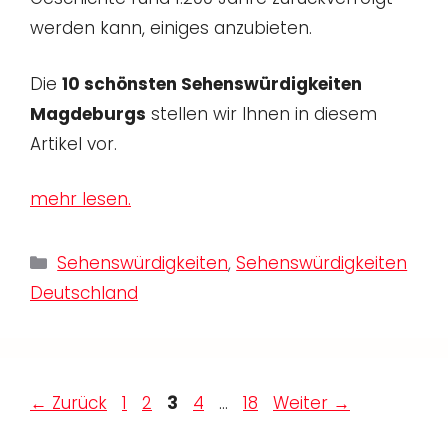
werden kann, einiges anzubieten.
Die
10 schönsten Sehenswürdigkeiten
Magdeburgs
stellen wir Ihnen in diesem
Artikel vor.
mehr lesen.
Kategorien
Sehenswürdigkeiten
,
Sehenswürdigkeiten
Deutschland
Seite
Seite
Seite
Seite
Seite
←
Zurück
1
2
3
4
…
18
Weiter
→