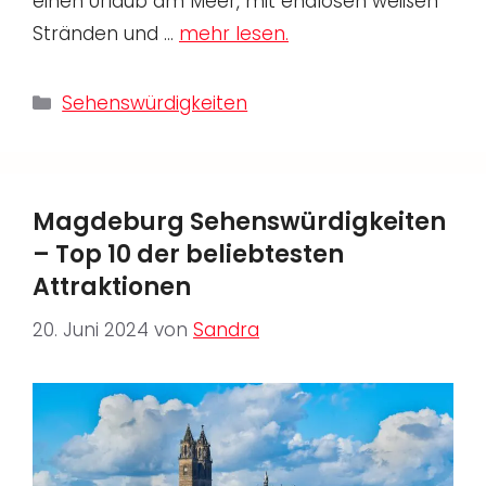
einen Urlaub am Meer, mit endlosen weißen
Stränden und …
mehr lesen.
Kategorien
Sehenswürdigkeiten
Magdeburg Sehenswürdigkeiten
– Top 10 der beliebtesten
Attraktionen
20. Juni 2024
von
Sandra