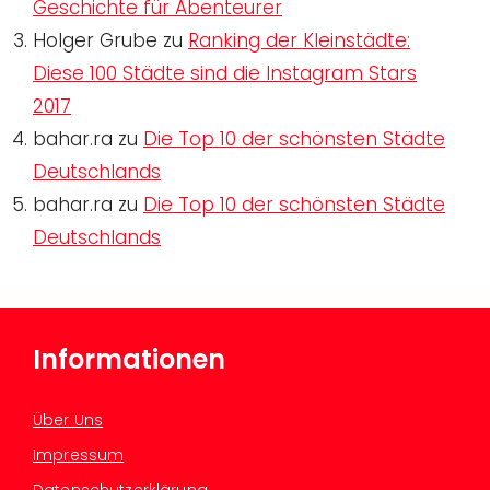
Geschichte für Abenteurer
Holger Grube
zu
Ranking der Kleinstädte:
Diese 100 Städte sind die Instagram Stars
2017
bahar.ra
zu
Die Top 10 der schönsten Städte
Deutschlands
bahar.ra
zu
Die Top 10 der schönsten Städte
Deutschlands
Informationen
Über Uns
Impressum