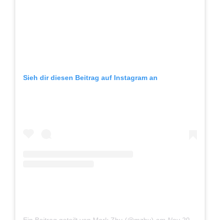
Sieh dir diesen Beitrag auf Instagram an
Ein Beitrag geteilt von Mark Zhu (@mzhu)
am
Nov 29, 2018 um 12:53 PST