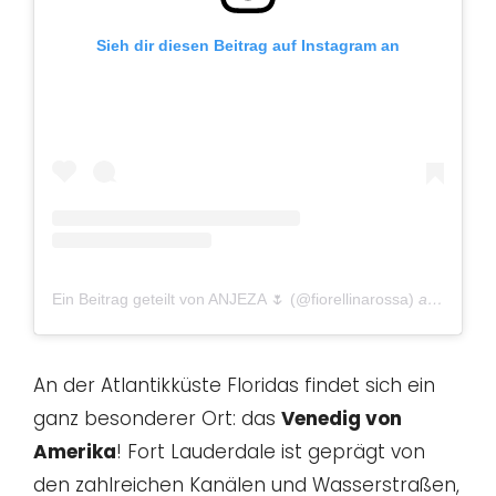
Sieh dir diesen Beitrag auf Instagram an
Ein Beitrag geteilt von ANJEZA 🌷 (@fiorellinarossa)
am
Dez 20
An der Atlantikküste Floridas findet sich ein
ganz besonderer Ort: das
Venedig von
Amerika
! Fort Lauderdale ist geprägt von
den zahlreichen Kanälen und Wasserstraßen,