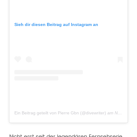
Sieh dir diesen Beitrag auf Instagram an
Ein Beitrag geteilt von Pierre Gbn (@divewriter)
am
Nov 18, 2018 um 11:15 PST
Nicht erst seit der legendären Fernsehserie