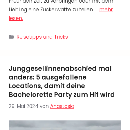
Freunden Zeit zu verbringen oder mit dem
Liebling eine Zuckerwatte zu teilen. …
mehr
lesen.
Kategorien
Reisetipps und Tricks
Junggesellinnenabschied mal
anders: 5 ausgefallene
Locations, damit deine
Bachelorette Party zum Hit wird
29. Mai 2024
von
Anastasia