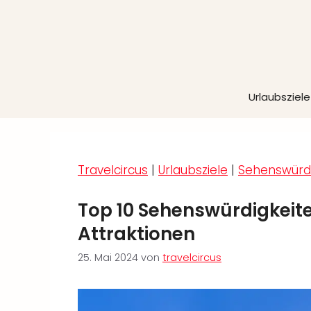
Zum
Inhalt
springen
Urlaubsziele
Travelcircus
|
Urlaubsziele
|
Sehenswürdi
Top 10 Sehenswürdigkeiten
Attraktionen
25. Mai 2024
von
travelcircus