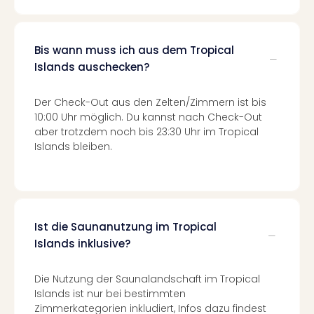
Ang
Kurz
Kurz
Bis wann muss ich aus dem Tropical
Deu
Islands auschecken?
Kurz
Ost
Der Check-Out aus den Zelten/Zimmern ist bis
Kurz
10:00 Uhr möglich. Du kannst nach Check-Out
Nor
aber trotzdem noch bis 23:30 Uhr im Tropical
Kurz
Islands bleiben.
Baye
Kurz
Harz
Kurz
Sch
Kurz
Ist die Saunanutzung im Tropical
Bod
Islands inklusive?
Kurz
Allg
Die Nutzung der Saunalandschaft im Tropical
alle
Islands ist nur bei bestimmten
Ang
Zimmerkategorien inkludiert, Infos dazu findest