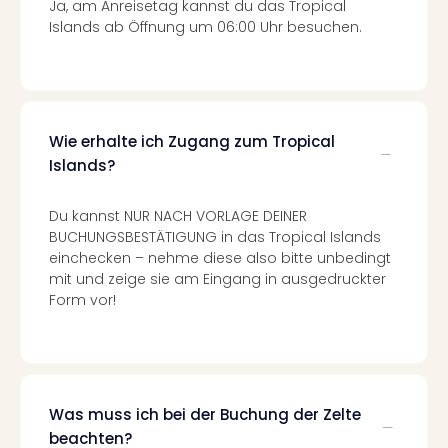
Lon
Ja, am Anreisetag kannst du das Tropical
Paris
Islands ab Öffnung um 06:00 Uhr besuchen.
Brüs
Prag
Bud
Wie
alle
Wie erhalte ich Zugang zum Tropical
Ang
Islands?
Deu
Köln
Du kannst NUR NACH VORLAGE DEINER
Ham
BUCHUNGSBESTÄTIGUNG in das Tropical Islands
Berli
einchecken – nehme diese also bitte unbedingt
Leip
mit und zeige sie am Eingang in ausgedruckter
Dre
Form vor!
Fran
Mün
alle
Ang
Nied
Was muss ich bei der Buchung der Zelte
Ams
beachten?
Den