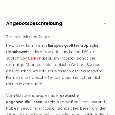
noc
meh
Frei
Frei
Angebotsbeschreibung
Eur
Frei
Tropical Islands Angebot
Deu
Frei
Herzlich willkommen in
Europas größter tropischer
Nied
Urlaubswelt
– dem Tropical Islands! Rund 60 km
Frei
südlich von
Berlin
hast du im Tropical Islands die
Öste
einmalige Chance, in die tropische Welt der Südsee
Frei
einzutauchen. Azurblaues Wasser, weiter Sandstrand,
Fran
Palmen und tropische Temperaturen entführen dich
Musi
&
mitten in den Pazifik.
Sho
Musi
Vom Rutschenparadies über
exotische
Starl
Regenwaldkulissen
bis hin zum weißen Südseestrand
Expr
hält ein Besuch im Tropical Islands alles bereit, um den
Moul
Alltag für einen Moment in weite Ferne zu schieben. Freu