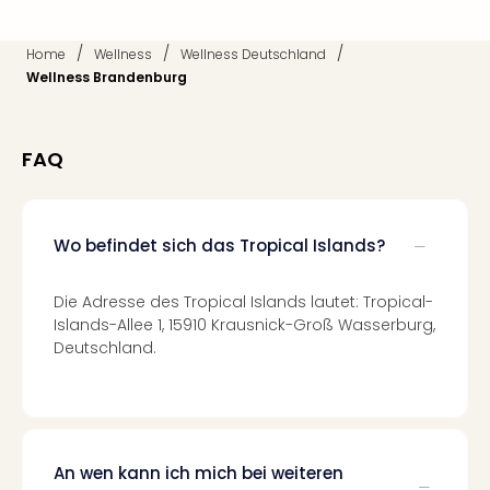
Con
Schl
Sch
/
/
/
Home
Wellness
Wellness Deutschland
Konz
Wellness Brandenburg
alle
Ang
Fest
FAQ
Glüc
Insel
Mer
Lun
Wo befindet sich das Tropical Islands?
Black
Festi
Die Adresse des Tropical Islands lautet: Tropical-
Nibiri
Islands-Allee 1, 15910 Krausnick-Groß Wasserburg,
Festi
Deutschland.
Ikar
Festi
alle
Ang
Loca
An wen kann ich mich bei weiteren
Konz