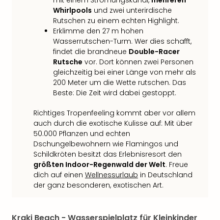
mit einem Strömungskanal,
mehreren
Qua
Whirlpools
und zwei unterirdische
Com
Rutschen zu einem echten Highlight.
Club
Erklimme den 27 m hohen
Pret
Wasserrutschen-Turm. Wer dies schafft,
Wo
findet die brandneue
Double-Racer
alle
Rutsche
vor. Dort können zwei Personen
Ang
gleichzeitig bei einer Länge von mehr als
TV
200 Meter um die Wette rutschen. Das
Sho
Beste: Die Zeit wird dabei gestoppt.
ZDF
Fern
Richtiges Tropenfeeling kommt aber vor allem
in
auch durch die exotische Kulisse auf: Mit über
Main
50.000 Pflanzen und echten
Stef
Dschungelbewohnern wie Flamingos und
Schildkröten besitzt das Erlebnisresort den
Raa
größten Indoor-Regenwald der Welt
. Freue
Sho
dich auf einen
Wellnessurlaub
in Deutschland
alle
der ganz besonderen, exotischen Art.
Ang
Fest
Dom
Kraki Beach - Wasserspielplatz für Kleinkinder