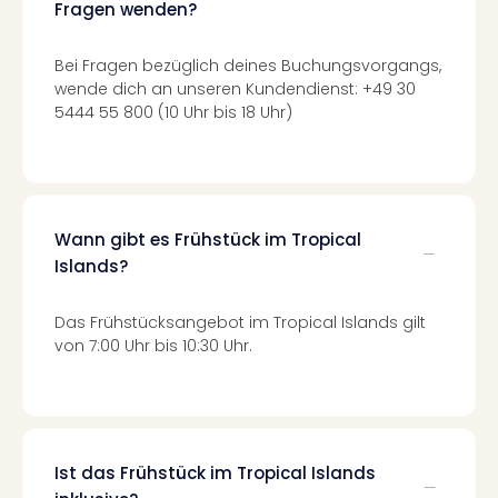
Fragen wenden?
in
Köln
Bei Fragen bezüglich deines Buchungsvorgangs,
Konz
wende dich an unseren Kundendienst: +49 30
in
5444 55 800 (10 Uhr bis 18 Uhr)
Düss
Well
Well
Deu
Allg
Baye
Wann gibt es Frühstück im Tropical
Wal
Islands?
Baye
Bod
Das Frühstücksangebot im Tropical Islands gilt
Harz
von 7:00 Uhr bis 10:30 Uhr.
Nor
NRW
Ost
Sch
alle
Ist das Frühstück im Tropical Islands
Ang