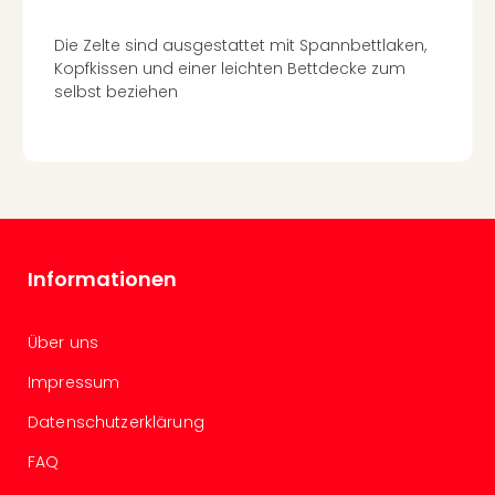
Haa
Rot
Die Zelte sind ausgestattet mit Spannbettlaken,
alle
Kopfkissen und einer leichten Bettdecke zum
Ang
selbst beziehen
Itali
Rom
alle
Ang
Urla
Urla
Urla
Informationen
in
Itali
Urla
Über uns
am
See
Impressum
Urla
Datenschutzerklärung
am
Gar
FAQ
Urla