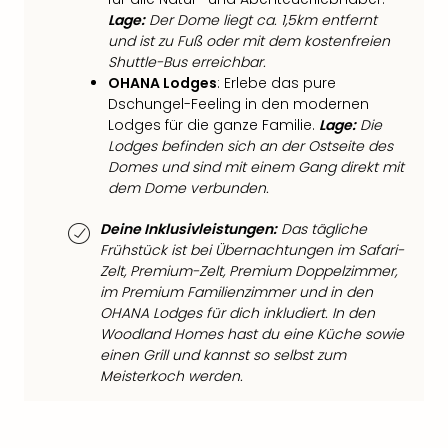
Ang
Lage:
Der Dome liegt ca. 1,5km entfernt
Spor
und ist zu Fuß oder mit dem kostenfreien
Skiu
Shuttle-Bus erreichbar.
in
OHANA Lodges
: Erlebe das pure
Deu
Dschungel-Feeling in den modernen
Skiu
Lodges für die ganze Familie.
Lage:
Die
in
Lodges befinden sich an der Ostseite des
Öste
Domes und sind mit einem Gang direkt mit
Form
dem Dome verbunden.
1
Deine Inklusivleistungen:
Das tägliche
Reis
Frühstück ist bei Übernachtungen im Safari-
Konz
Zelt, Premium-Zelt, Premium Doppelzimmer,
Konz
im Premium Familienzimmer und in den
Pitbu
OHANA Lodges für dich inkludiert. In den
Karo
Woodland Homes hast du eine Küche sowie
G
einen Grill und kannst so selbst zum
Back
Meisterkoch werden.
Boy
Disn
in