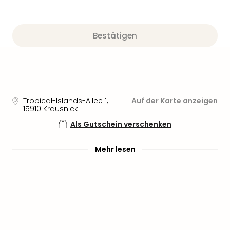
Sere
Park
Allw
Müns
Bestätigen
Zoo
Leip
Safa
Beek
Ber
Tropical-Islands-Allee 1
,
Auf der Karte anzeigen
ZOO
15910
Krausnick
Erle
Als Gutschein verschenken
Gels
Welt
Wal
Mehr lesen
Nau
Aqu
Zool
Gar
Berli
alle
Ang