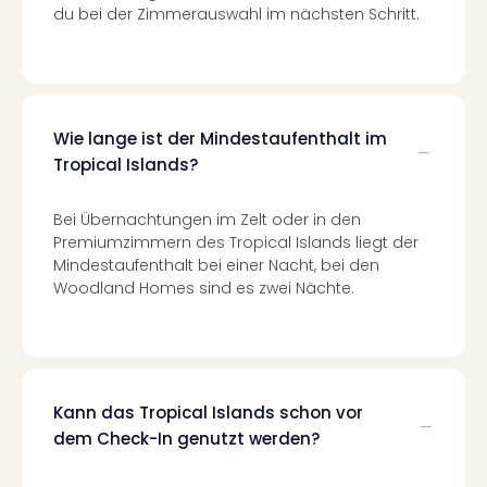
Kurz
du bei der Zimmerauswahl im nächsten Schritt.
Eur
Kurz
Belg
Kurz
Deu
Wie lange ist der Mindestaufenthalt im
Kurz
Tropical Islands?
Itali
Kurz
Bei Übernachtungen im Zelt oder in den
Holl
Premiumzimmern des Tropical Islands liegt der
Kurz
Mindestaufenthalt bei einer Nacht, bei den
Öste
Woodland Homes sind es zwei Nächte.
Kurz
Pole
Kurz
Schw
alle
Kann das Tropical Islands schon vor
Ang
Städ
dem Check-In genutzt werden?
Eur