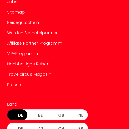
am
Jobs
Bod
Sitemap
Urla
in
Reisegutschein
den
Werden Sie Hotelpartner!
Ber
Urla
Affiliate Partner Programm
am
Mee
VIP-Programm
Urla
Nachhaltiges Reisen
mit
Hun
Travelcircus Magazin
Wint
alle
Presse
Ang
Reis
Woc
Land
Wan
DE
BE
GB
NL
The
Fami
Skiu
DK
AT
CH
FR