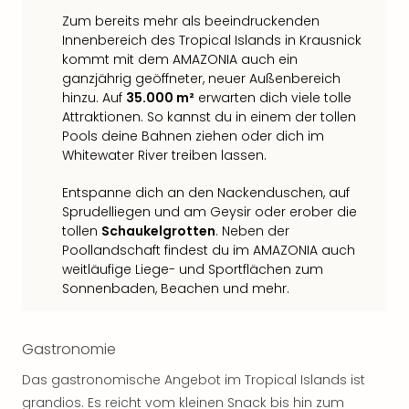
Mer
Zum bereits mehr als beeindruckenden
Ben
Innenbereich des Tropical Islands in Krausnick
Mus
kommt mit dem AMAZONIA auch ein
Stut
ganzjährig geöffneter, neuer Außenbereich
Pors
hinzu. Auf
35.000 m²
erwarten dich viele tolle
Mus
Attraktionen. So kannst du in einem der tollen
Auto
Pools deine Bahnen ziehen oder dich im
Wolf
Whitewater River treiben lassen.
BM
Mus
Entspanne dich an den Nackenduschen, auf
Sprudelliegen und am Geysir oder erober die
in
tollen
Schaukelgrotten
. Neben der
Mün
Poollandschaft findest du im AMAZONIA auch
Barb
weitläufige Liege- und Sportflächen zum
Mus
Sonnenbaden, Beachen und mehr.
Tec
Spey
alle
Gastronomie
Ang
Auss
Das gastronomische Angebot im Tropical Islands ist
Ga
grandios. Es reicht vom kleinen Snack bis hin zum