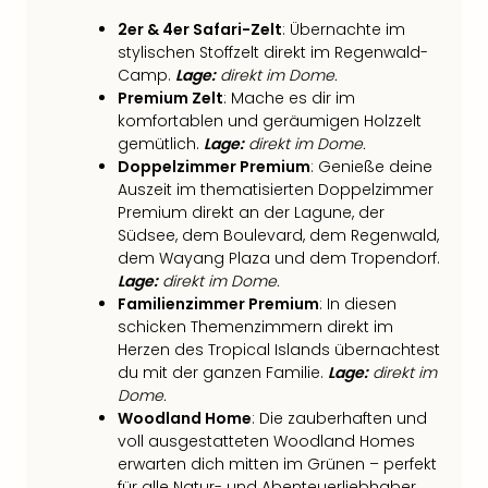
Even
2er & 4er Safari-Zelt
: Übernachte im
at
stylischen Stoffzelt direkt im Regenwald-
War
Camp.
Lage:
direkt im Dome.
Bros.
Premium Zelt
: Mache es dir im
Stud
komfortablen und geräumigen Holzzelt
Tour
gemütlich.
Lage:
direkt im Dome.
Lon
Doppelzimmer Premium
: Genieße deine
–
Auszeit im thematisierten Doppelzimmer
The
Premium direkt an der Lagune, der
Südsee, dem Boulevard, dem Regenwald,
Mak
dem Wayang Plaza und dem Tropendorf.
of
Lage:
direkt im Dome.
Harr
Familienzimmer Premium
: In diesen
Pott
schicken Themenzimmern direkt im
Form
Herzen des Tropical Islands übernachtest
1
du mit der ganzen Familie.
Lage:
direkt im
Die
Dome.
Auss
Woodland Home
: Die zauberhaften und
Imme
voll ausgestatteten Woodland Homes
Auss
erwarten dich mitten im Grünen – perfekt
alle
für alle Natur- und Abenteuerliebhaber.