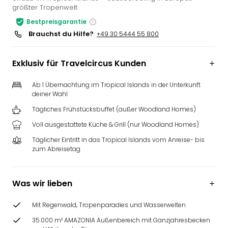
größter Tropenwelt
Slag
Eftel
Bestpreisgarantie
LEG
Brauchst du Hilfe?
+49 30 5444 55 800
Deu
Parc
Exklusiv für Travelcircus Kunden
Astér
Rast
Ab 1 Übernachtung im Tropical Islands in der Unterkunft
Lan
deiner Wahl
Baye
Tägliches Frühstücksbuffet (außer Woodland Homes)
Park
Plop
Voll ausgestattete Küche & Grill (nur Woodland Homes)
Deu
Täglicher Eintritt in das Tropical Islands vom Anreise- bis
(eh
zum Abreisetag
Holi
Park
Tivol
Was wir lieben
Kop
Futu
Mit Regenwald, Tropenparadies und Wasserwelten
Bela
35.000 m² AMAZONIA Außenbereich mit Ganzjahresbecken
alle