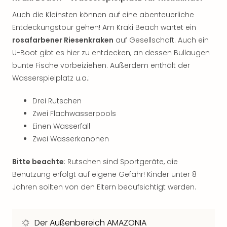
Fest
Stör
Auch die Kleinsten können auf eine abenteuerliche
Fest
Entdeckungstour gehen! Am Kraki Beach wartet ein
Mus
rosafarbener Riesenkraken
auf Gesellschaft. Auch ein
Fuld
U-Boot gibt es hier zu entdecken, an dessen Bullaugen
Are
bunte Fische vorbeiziehen. Außerdem enthält der
di
Ver
Wasserspielplatz u.a.:
alle
Ang
Drei Rutschen
Musi
Zwei Flachwasserpools
Musi
Einen Wasserfall
Ham
Zwei Wasserkanonen
alle
Ang
Bitte beachte
: Rutschen sind Sportgeräte, die
Kultu
Benutzung erfolgt auf eigene Gefahr! Kinder unter 8
&
Jahren sollten von den Eltern beaufsichtigt werden.
Spor
Mus
Tec
Der Außenbereich AMAZONIA
Sins