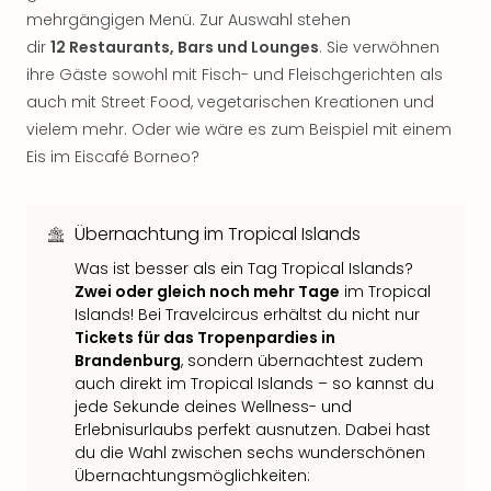
Of
mehrgängigen Menü. Zur Auswahl stehen
Thro
dir
12 Restaurants, Bars und Lounges
. Sie verwöhnen
Stud
ihre Gäste sowohl mit Fisch- und Fleischgerichten als
Tour
Swar
auch mit Street Food, vegetarischen Kreationen und
Krist
vielem mehr. Oder wie wäre es zum Beispiel mit einem
Mini
Eis im Eiscafé Borneo?
Wun
Ham
War
Übernachtung im Tropical Islands
Bros.
Was ist besser als ein Tag Tropical Islands?
Stud
Zwei oder gleich noch mehr Tage
im Tropical
Tour
Islands! Bei Travelcircus erhältst du nicht nur
Lon
Tickets für das Tropenpardies in
–
Brandenburg
, sondern übernachtest zudem
The
auch direkt im Tropical Islands – so kannst du
Mak
jede Sekunde deines Wellness- und
of
Erlebnisurlaubs perfekt ausnutzen. Dabei hast
Harr
du die Wahl zwischen sechs wunderschönen
Pott
Übernachtungsmöglichkeiten:
An