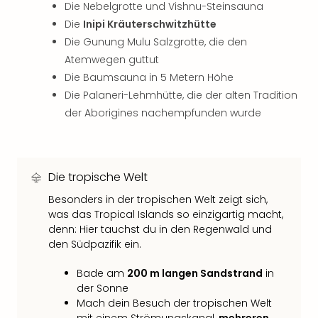
Die Nebelgrotte und Vishnu-Steinsauna
Thea
Die
Inipi Kräuterschwitzhütte
ABB
Voy
Die Gunung Mulu Salzgrotte, die den
in
Atemwegen guttut
Lon
Die Baumsauna in 5 Metern Höhe
Harr
Die Palaneri-Lehmhütte, die der alten Tradition
Pott
der Aborigines nachempfunden wurde
Thea
Lon
GOP
Vari
Die tropische Welt
Thea
Frie
Besonders in der tropischen Welt zeigt sich,
Pala
was das Tropical Islands so einzigartig macht,
Berli
denn: Hier tauchst du in den Regenwald und
den Südpazifik ein.
Fest
Neu
Bade am
200 m langen Sandstrand
in
Fest
der Sonne
Bad
Mach dein Besuch der tropischen Welt
Bad