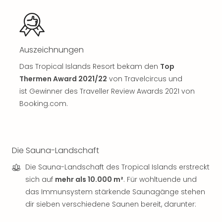
Sch
und
das
Biest
Wie
Auszeichnungen
Mari
Ther
Das Tropical Islands Resort bekam den
Top
Sta
Thermen Award 2021/22
von Travelcircus und
Ente
ist Gewinner des Traveller Review Awards 2021 von
Das
Booking.com.
Pha
der
Ope
Köln
Die Sauna-Landschaft
Tan
der
Die Sauna-Landschaft des Tropical Islands erstreckt
Vam
sich auf
mehr als 10.000 m²
. Für wohltuende und
alle
das Immunsystem stärkende Saunagänge stehen
Ang
dir sieben verschiedene Saunen bereit, darunter:
Sho
&