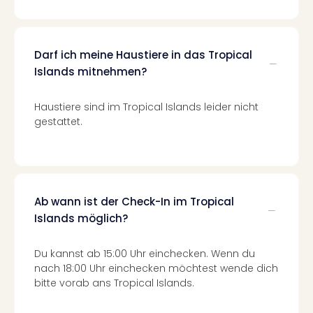
The
Sins
Bad
Sch
Darf ich meine Haustiere in das Tropical
Tau
Islands mitnehmen?
The
The
Haustiere sind im Tropical Islands leider nicht
Eusk
gestattet.
Caro
The
Aqu
Prag
Bali
The
Ab wann ist der Check-In im Tropical
The
Islands möglich?
Bad
Wöri
Du kannst ab 15:00 Uhr einchecken. Wenn du
Rula
nach 18:00 Uhr einchecken möchtest wende dich
Eur
bitte vorab ans Tropical Islands.
Karl
alle