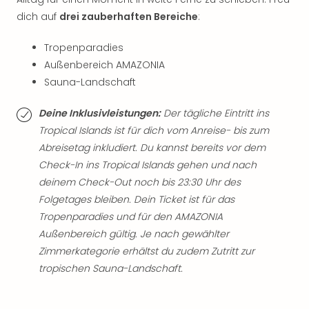
Rou
dich auf
drei zauberhaften Bereiche
:
Das
Musi
Tropenparadies
Köni
Außenbereich AMAZONIA
der
Löw
Sauna-Landschaft
Die
Eisk
Deine Inklusivleistungen:
Der tägliche Eintritt ins
Tarz
Tropical Islands ist für dich vom Anreise- bis zum
MJ
Abreisetag inkludiert. Du kannst bereits vor dem
–
Check-In ins Tropical Islands gehen und nach
Das
deinem Check-Out noch bis 23:30 Uhr des
Mich
Folgetages bleiben. Dein Ticket ist für das
Jac
Tropenparadies und für den AMAZONIA
Musi
Der
Außenbereich gültig. Je nach gewählter
Teuf
Zimmerkategorie erhältst du zudem Zutritt zur
träg
tropischen Sauna-Landschaft.
Pra
Die