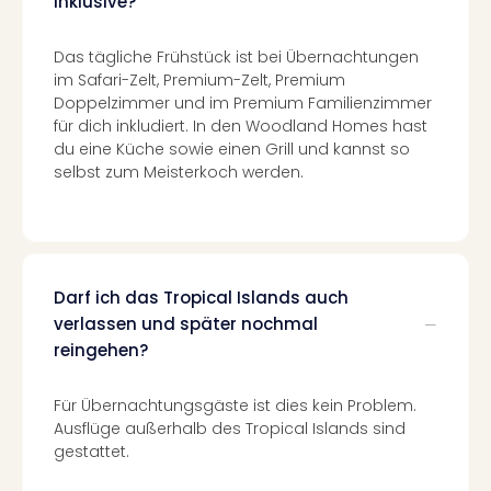
inklusive?
Well
Eur
Das tägliche Frühstück ist bei Übernachtungen
Deu
im Safari-Zelt, Premium-Zelt, Premium
Itali
Doppelzimmer und im Premium Familienzimmer
Nied
für dich inkludiert. In den Woodland Homes hast
Öste
du eine Küche sowie einen Grill und kannst so
Pole
selbst zum Meisterkoch werden.
Südt
Mar
Karl
alle
Ang
Darf ich das Tropical Islands auch
The
The
verlassen und später nochmal
Erdi
reingehen?
Trop
Isla
Für Übernachtungsgäste ist dies kein Problem.
The
Ausflüge außerhalb des Tropical Islands sind
Bad
gestattet.
Wöri