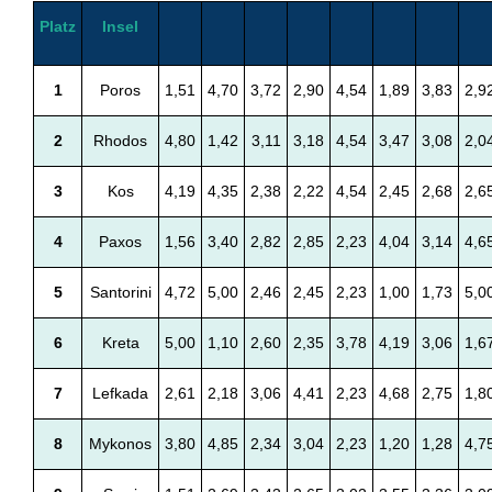
Platz
Insel
1
Poros
1,51
4,70
3,72
2,90
4,54
1,89
3,83
2,9
2
Rhodos
4,80
1,42
3,11
3,18
4,54
3,47
3,08
2,0
3
Kos
4,19
4,35
2,38
2,22
4,54
2,45
2,68
2,6
4
Paxos
1,56
3,40
2,82
2,85
2,23
4,04
3,14
4,6
5
Santorini
4,72
5,00
2,46
2,45
2,23
1,00
1,73
5,0
6
Kreta
5,00
1,10
2,60
2,35
3,78
4,19
3,06
1,6
7
Lefkada
2,61
2,18
3,06
4,41
2,23
4,68
2,75
1,8
8
Mykonos
3,80
4,85
2,34
3,04
2,23
1,20
1,28
4,7