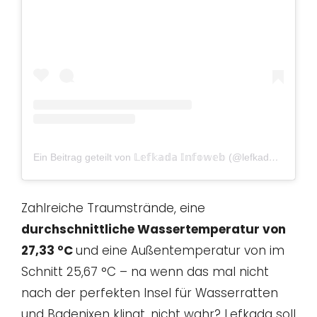
Ein Beitrag geteilt von 𝕃𝕖𝕗𝕜𝕒𝕕𝕒 𝕀𝕟𝕗𝕠𝕨𝕖𝕓 (@lefkadainfoweb)
Zahlreiche Traumstrände, eine
durchschnittliche Wassertemperatur von
27,33 °C
und eine Außentemperatur von im
Schnitt 25,67 °C – na wenn das mal nicht
nach der perfekten Insel für Wasserratten
und Badenixen klingt, nicht wahr? Lefkada soll