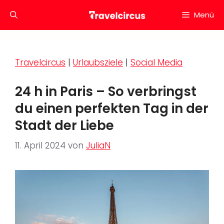
Zum
Menü
Inhalt
springen
Travelcircus
|
Urlaubsziele
|
Social Media
24 h in Paris – So verbringst
du einen perfekten Tag in der
Stadt der Liebe
11. April 2024
von
JuliaN