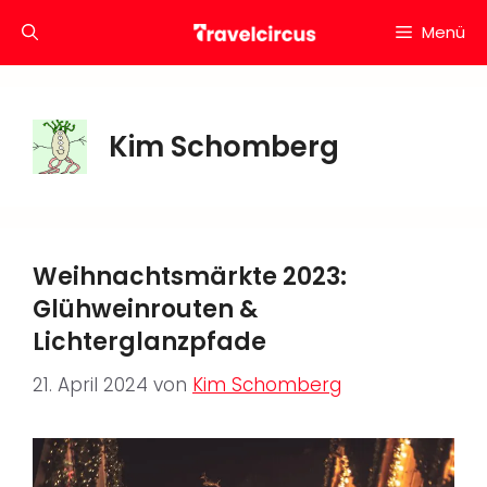
Zum
Menü
Inhalt
springen
Kim Schomberg
Weihnachtsmärkte 2023:
Glühweinrouten &
Lichterglanzpfade
21. April 2024
von
Kim Schomberg