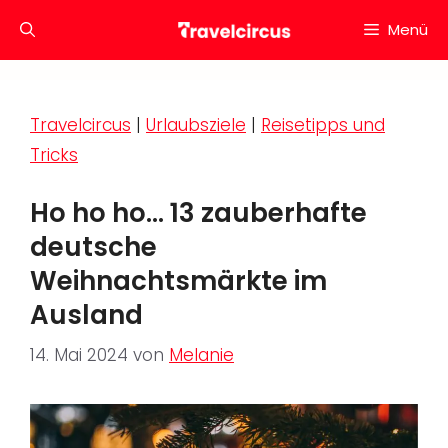
Zum
Menü
Inhalt
springen
Travelcircus
|
Urlaubsziele
|
Reisetipps und
Tricks
Ho ho ho… 13 zauberhafte
deutsche
Weihnachtsmärkte im
Ausland
14. Mai 2024
von
Melanie