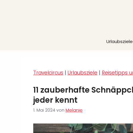
Zum
Inhalt
springen
Urlaubsziele
Travelcircus
|
Urlaubsziele
|
Reisetipps u
11 zauberhafte Schnäppch
jeder kennt
1. Mai 2024
von
Melanie