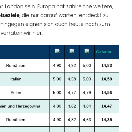
 London sein. Europa hat zahlreiche weitere,
iseziele
, die nur darauf warten, entdeckt zu
re hingegen eignen sich auch heute noch zum
erraten wir hier.
Gesamt
Rumänien
4,90
4,92
5,00
14,83
Italien
5,00
4,58
5,00
14,58
Polen
5,00
4,77
4,79
14,56
ien und Herzegowina
4,80
4,82
4,84
14,47
Rumänien
4,90
4,82
4,63
14,35