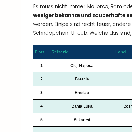
Es muss nicht immer Mallorca, Rom oder
weniger bekannte und zauberhafte Re
werden. Einige sind recht teuer, ande
Schnäppchen-Urlaub. Welche das sind, v
Platz
Reiseziel
Land
1
Cluj-Napoca
2
Brescia
3
Breslau
4
Banja Luka
Bosn
5
Bukarest