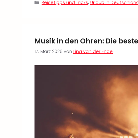
Kategorien
Reisetipps und Tricks
,
Urlaub in Deutschlan
Musik in den Ohren: Die beste
17. März 2026
von
Lina van der Ende