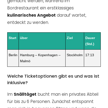
gemacht werden, während im
Bordrestaurant ein erstklassiges
kulinarisches Angebot
darauf wartet,
entdeckt zu werden.
Start
über
Ziel
Dauer
(Std.)
Berlin
Hamburg – Kopenhagen –
Stockholm
17:13
Malmö
Welche Ticketoptionen gibt es und was ist
inklusive?
Im
Snälltåget
bucht man ein privates Abteil
für bis zu 6 Personen. Zunächst entspannt