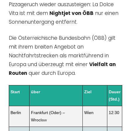
Pizzageruch wieder auszusteigen: La Dolce
Vita ist mit dem
Nightjet von ÖBB
nur einen
Sonnenuntergang entfernt.
Die Österreichische Bundesbahn (ÖBB) gilt
mit ihrem breiten Angebot an
Nachtfahrtstrecken als marktführend in
Europa und überzeugt mit einer
Vielfalt an
Routen
quer durch Europa.
Start
über
Ziel
Dauer
(Std.)
Berlin
Frankfurt (Oder) –
Wien
12:30
Wroc
ław