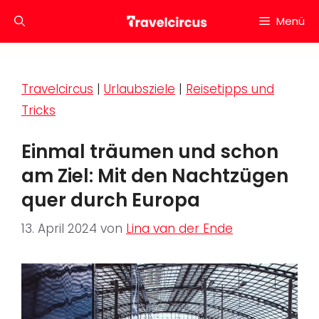
Zum
Menü
Inhalt
springen
Travelcircus
|
Urlaubsziele
|
Reisetipps und
Tricks
Einmal träumen und schon
am Ziel: Mit den Nachtzügen
quer durch Europa
13. April 2024
von
Lina van der Ende