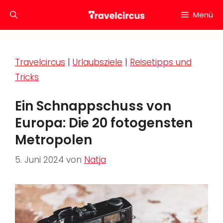
Zum
Menü
Inhalt
springen
Travelcircus
|
Urlaubsziele
|
Reisetipps und
Tricks
Ein Schnappschuss von
Europa: Die 20 fotogensten
Metropolen
5. Juni 2024
von
Natja