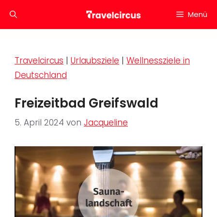
Zum
Menü
Inhalt
springen
Travelcircus
|
Urlaubsziele
|
Wellnessziele in
Deutschland
Freizeitbad Greifswald
5. April 2024
von
Jacqueline