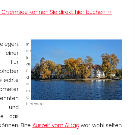
 Chiemsee können Sie direkt hier buchen <<
legen,
In
se
 einer
ln
e. Für
au
ebhaber
f
d
e echte
e
lometer
m
dehnten
C
hiemsee
n und
Sie das
können. Eine
Auszeit vom Alltag
war wohl selten