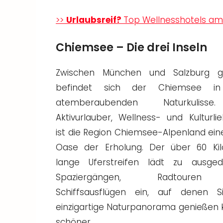
>>
Urlaubsreif?
Top Wellnesshotels am
Chiemsee – Die drei Inseln
Zwischen München und Salzburg ge
befindet sich der Chiemsee in
atemberaubenden Naturkuliss
Aktivurlauber, Wellness- und Kulturli
ist die Region Chiemsee-Alpenland ein
Oase der Erholung. Der über 60 Ki
lange Uferstreifen lädt zu ausge
Spaziergängen, Radtoure
Schiffsausflügen ein, auf denen 
einzigartige Naturpanorama genießen 
schöner.