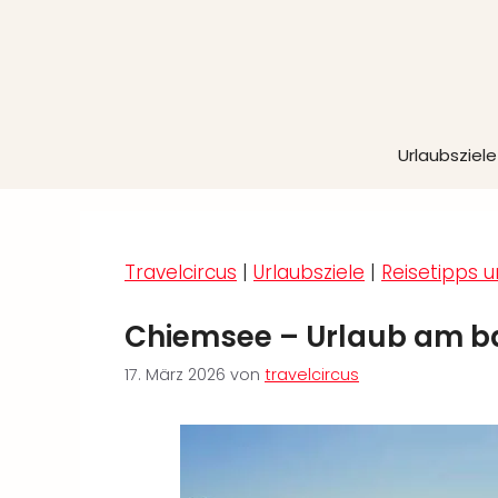
Zum
Inhalt
springen
Urlaubsziele
Travelcircus
|
Urlaubsziele
|
Reisetipps u
Chiemsee – Urlaub am b
17. März 2026
von
travelcircus