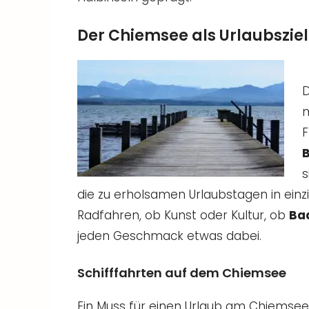
Der Chiemsee als Urlaubsziel
D
m
F
B
s
die zu erholsamen Urlaubstagen in einz
Radfahren, ob Kunst oder Kultur, ob
Ba
jeden Geschmack etwas dabei.
Schifffahrten auf dem Chiemsee
Ein Muss für einen Urlaub am Chiemsee 