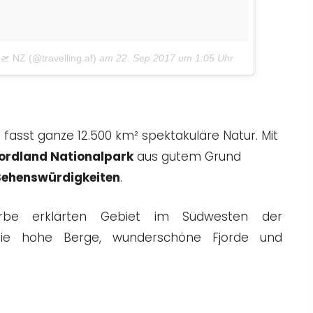
🛫 NZ (@travelling.af)
am
22. Sep 2017 um 1:05 Uhr
s
fasst ganze 12.500 km² spektakuläre Natur. Mit
iordland Nationalpark
aus gutem Grund
Sehenswürdigkeiten
.
be erklärten Gebiet im Südwesten der
 Sie hohe Berge, wunderschöne Fjorde und