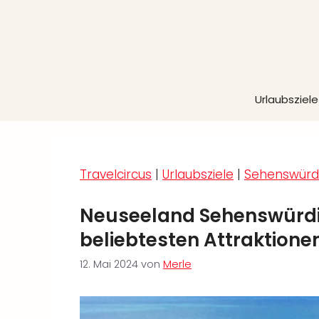
Zum
Inhalt
springen
Urlaubsziele
Travelcircus
|
Urlaubsziele
|
Sehenswürdi
Neuseeland Sehenswürdig
beliebtesten Attraktione
12. Mai 2024
von
Merle