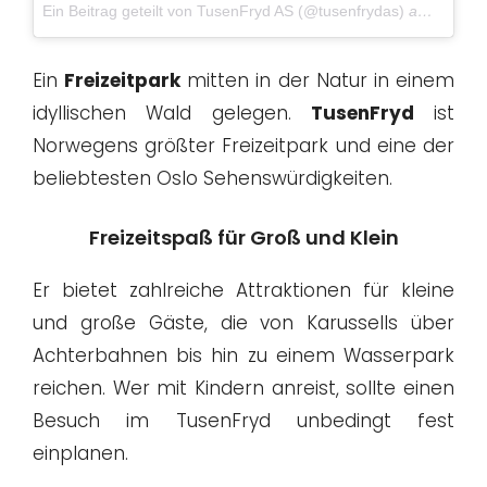
Ein Beitrag geteilt von TusenFryd AS (@tusenfrydas)
am
13. Jul
Ein
Freizeitpark
mitten in der Natur in einem
idyllischen Wald gelegen.
TusenFryd
ist
Norwegens größter Freizeitpark und eine der
beliebtesten Oslo Sehenswürdigkeiten.
Freizeitspaß für Groß und Klein
Er bietet zahlreiche Attraktionen für kleine
und große Gäste, die von Karussells über
Achterbahnen bis hin zu einem Wasserpark
reichen. Wer mit Kindern anreist, sollte einen
Besuch im TusenFryd unbedingt fest
einplanen.