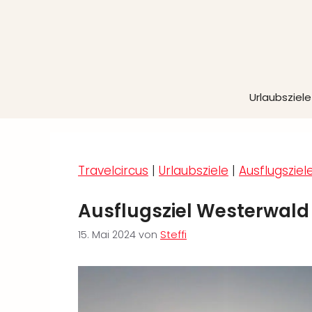
Zum
Inhalt
springen
Urlaubsziele
Travelcircus
|
Urlaubsziele
|
Ausflugsziel
Ausflugsziel Westerwald
15. Mai 2024
von
Steffi