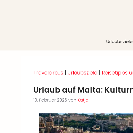
Zum
Inhalt
springen
Urlaubsziele
Travelcircus
|
Urlaubsziele
|
Reisetipps u
Urlaub auf Malta: Kultur
19. Februar 2026
von
Katja