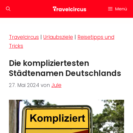
Zum
Menü
Inhalt
springen
Travelcircus
|
Urlaubsziele
|
Reisetipps und
Tricks
Die kompliziertesten
Städtenamen Deutschlands
27. Mai 2024
von
Jule