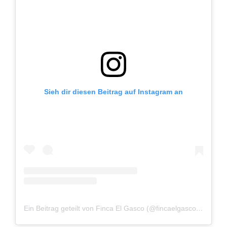
Sieh dir diesen Beitrag auf Instagram an
Ein Beitrag geteilt von Finca El Gasco (@fincaelgasco)
am
Mai