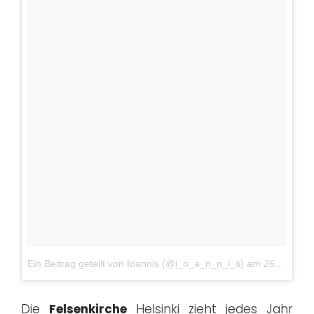
Ein Beitrag geteilt von Ioannis (@i_o_a_n_n_i_s)
am
26. Feb 2017 um 9:18 Uhr
Die
Felsenkirche
Helsinki zieht jedes Jahr