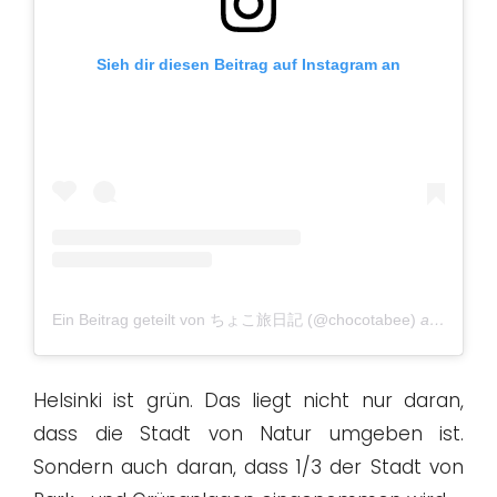
Sieh dir diesen Beitrag auf Instagram an
Ein Beitrag geteilt von ちょこ旅日記 (@chocotabee)
am
Sep 24
Helsinki ist grün. Das liegt nicht nur daran,
dass die Stadt von Natur umgeben ist.
Sondern auch daran, dass 1/3 der Stadt von