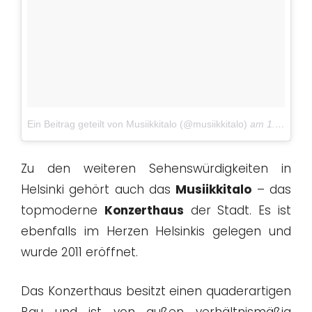
Ein Beitrag geteilt von Musiikkitalo (@musiikkitalo)
am
1. Jun 2016 um 4:48 Uhr
Zu den weiteren Sehenswürdigkeiten in
Helsinki gehört auch das
Musiikkitalo
– das
topmoderne
Konzerthaus
der Stadt. Es ist
ebenfalls im Herzen Helsinkis gelegen und
wurde 2011 eröffnet.
Das Konzerthaus besitzt einen quaderartigen
Bau und ist von außen verhältnismäßig