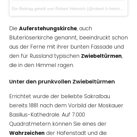
Ein Beitrag geteilt von Robert Heinrich (@robert.h.heinrich)
am
M
Die
Auferstehungskirche
, auch
Bluterlöserkirche genannt, beeindruckt schon
aus der Ferne mit ihrer bunten Fassade und
den für Russland typischen
Zwiebeltürmen
,
die in den Himmel ragen.
Unter den prunkvollen Zwiebeltürmen
Errichtet wurde der beliebte Sakralbau
bereits 1881 nach dem Vorbild der Moskauer
Basilius-Kathedrale. Auf 7.000
Quadratmetern können Sie eines der
Wahrzeichen
der Hafenstadt und die