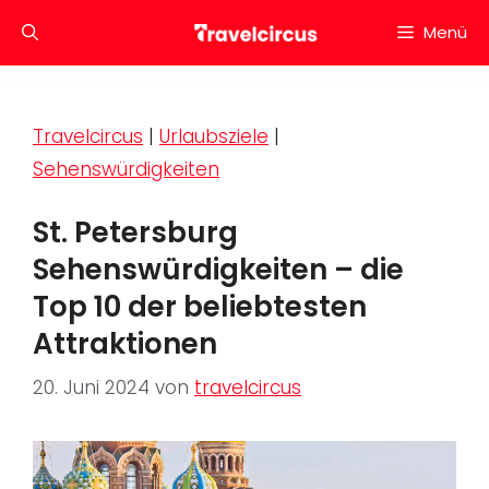
Zum
Menü
Inhalt
springen
Travelcircus
|
Urlaubsziele
|
Sehenswürdigkeiten
St. Petersburg
Sehenswürdigkeiten – die
Top 10 der beliebtesten
Attraktionen
20. Juni 2024
von
travelcircus