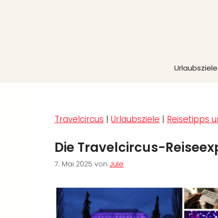
Zum
Inhalt
springen
Urlaubsziele
Travelcircus
|
Urlaubsziele
|
Reisetipps u
Die Travelcircus-Reiseex
7. Mai 2025
von
Jule