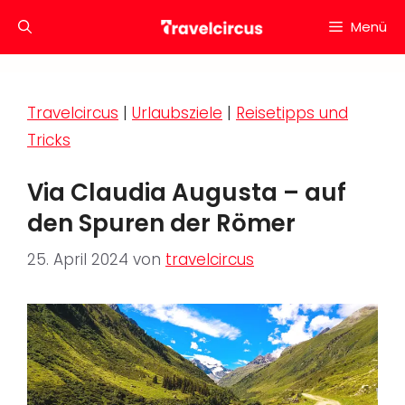
Zum
Menü
Inhalt
springen
Travelcircus
|
Urlaubsziele
|
Reisetipps und
Tricks
Via Claudia Augusta – auf
den Spuren der Römer
25. April 2024
von
travelcircus